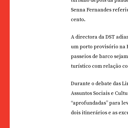
turismo depois da pande
Senna Fernandes referiu
cento.
A directora da DST adia
um porto provisório na 
passeios de barco sejam
turístico com relação c
Durante o debate das Li
Assuntos Sociais e Cult
“aprofundadas” para lev
dois itinerários e as ex