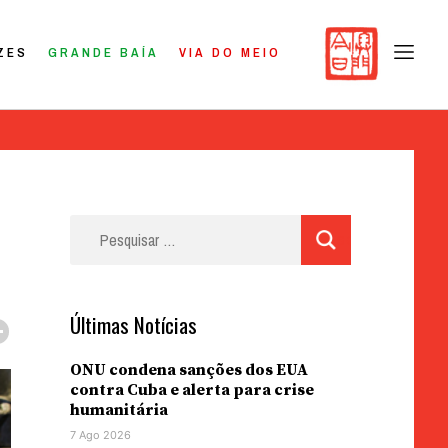
ZES
GRANDE BAÍA
VIA DO MEIO
Pesquisar
por:
Últimas Notícias
ONU condena sanções dos EUA
contra Cuba e alerta para crise
humanitária
7 Ago 2026