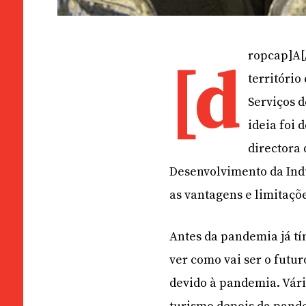
ropcap]A[
[d
território
Serviços d
ideia foi
directora 
Desenvolvimento da Indú
as vantagens e limitaçõ
Antes da pandemia já t
ver como vai ser o futu
devido à pandemia. Vári