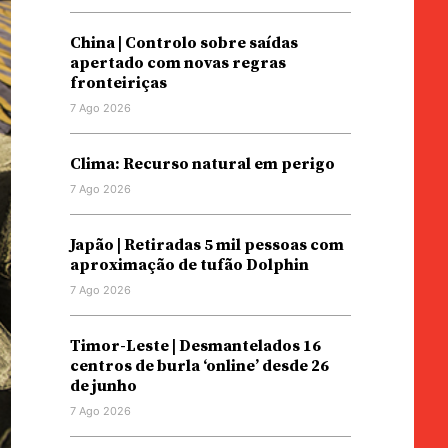
China | Controlo sobre saídas
apertado com novas regras
fronteiriças
7 Ago 2026
Clima: Recurso natural em perigo
7 Ago 2026
Japão | Retiradas 5 mil pessoas com
aproximação de tufão Dolphin
7 Ago 2026
Timor-Leste | Desmantelados 16
centros de burla ‘online’ desde 26
de junho
7 Ago 2026