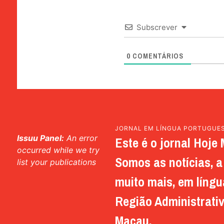
Subscrever
0
COMENTÁRIOS
JORNAL EM LÍNGUA PORTUGUE
Issuu Panel:
An error
Este é o jornal Hoje 
occurred while we try
Somos as notícias, a 
list your publications
muito mais, em língu
Região Administrativ
Macau.