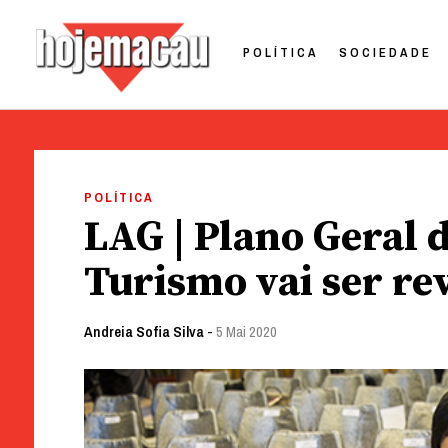
POLÍTICA
SOCIEDADE
Hoje Macau
Jornal em Língua Portuguesa
Skip
to
POLÍTICA
content
LAG | Plano Geral 
Turismo vai ser re
Andreia Sofia Silva
-
5 Mai 2020