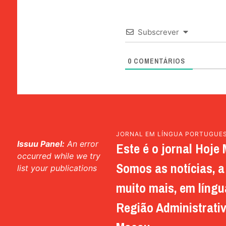
Subscrever
0
COMENTÁRIOS
JORNAL EM LÍNGUA PORTUGUE
Issuu Panel:
An error
Este é o jornal Hoje 
occurred while we try
Somos as notícias, a 
list your publications
muito mais, em língu
Região Administrativ