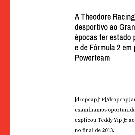
A Theodore Racing 
desportivo ao Gran
épocas ter estado
e de Fórmula 2 em 
Powerteam
[dropcap]“P[/dropcap]a
examinamos oportunidad
explicou Teddy Yip Jr a
no final de 2013.