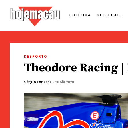
POLÍTICA
SOCIEDADE
Hoje Macau
Jornal em Língua Portuguesa
Skip
to
DESPORTO
content
Theodore Racing |
Sérgio Fonseca
-
20 Abr 2020