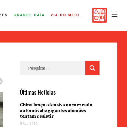
ZES
GRANDE BAÍA
VIA DO MEIO
Pesquisar
por:
Últimas Notícias
China lança ofensiva no mercado
automóvel e gigantes alemães
tentam resistir
6 Ago 2026