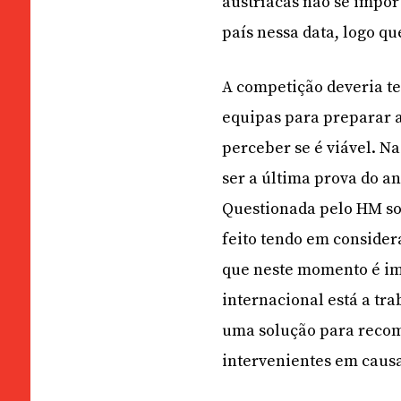
austríacas não se impor
país nessa data, logo qu
A competição deveria t
equipas para preparar a 
perceber se é viável. N
ser a última prova do a
Questionada pelo HM sob
feito tendo em considera
que neste momento é imp
internacional está a tr
uma solução para recom
intervenientes em caus