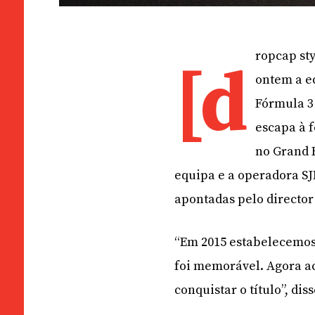
ropcap st
[d
ontem a e
Fórmula 3 
escapa à 
no Grand H
equipa e a operadora SJ
apontadas pelo director 
“Em 2015 estabelecemos 
foi memorável. Agora a
conquistar o título”, di