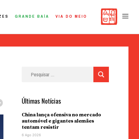
ZES
GRANDE BAÍA
VIA DO MEIO
Pesquisar
por:
Últimas Notícias
China lança ofensiva no mercado
automóvel e gigantes alemães
tentam resistir
6 Ago 2026