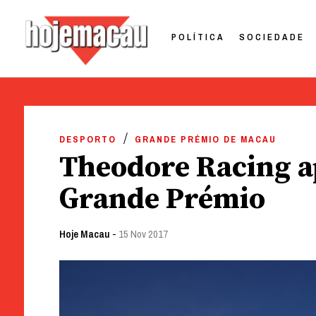
POLÍTICA
SOCIEDADE
Hoje Macau
Jornal em Língua Portuguesa
Skip
to
DESPORTO
GRANDE PRÉMIO DE MACAU
content
Theodore Racing ap
Grande Prémio
Hoje Macau
-
15 Nov 2017