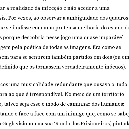
ar a realidade da infecção e não aceder a uma
sis’. Por vezes, ao observar a ambiguidade dos quadros
rque se iludisse com uma pretensa melhoria do estado d
s porque descobria nesse jogo uma quase imparável
agem pela poética de todas as imagens. Era como se
essem para se sentirem também partidos em dois (ou e
definido que os tornassem verdadeiramente inócuos).
ficos uma musicalidade redundante que ousava o ‘tudo
bra ao que é irrespondível. No meio de um território
, talvez seja esse o modo de caminhar dos humanos:
itando o face a face com um inimigo que, como se sabe
n Gogh visionou na sua ‘Ronda dos Prisioneiros’, pintad