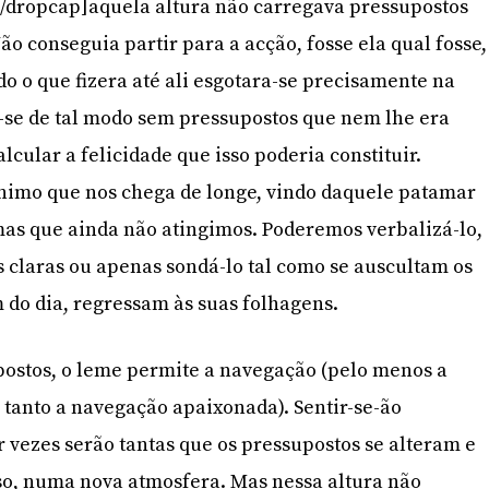
/dropcap]aquela altura não carregava pressupostos
ão conseguia partir para a acção, fosse ela qual fosse,
o o que fizera até ali esgotara-se precisamente na
a-se de tal modo sem pressupostos que nem lhe era
alcular a felicidade que isso poderia constituir.
ânimo que nos chega de longe, vindo daquele patamar
s que ainda não atingimos. Poderemos verbalizá-lo,
 claras ou apenas sondá-lo tal como se auscultam os
m do dia, regressam às suas folhagens.
ostos, o leme permite a navegação (pelo menos a
 tanto a navegação apaixonada). Sentir-se-ão
or vezes serão tantas que os pressupostos se alteram e
sso, numa nova atmosfera. Mas nessa altura não