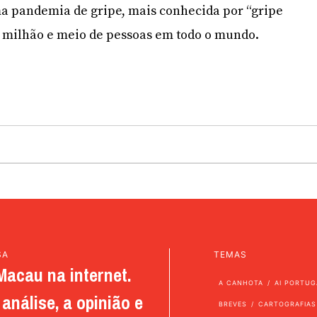
a pandemia de gripe, mais conhecida por “gripe
e milhão e meio de pessoas em todo o mundo.
SA
TEMAS
Macau na internet.
A CANHOTA
AI PORTUG
análise, a opinião e
BREVES
CARTOGRAFIAS