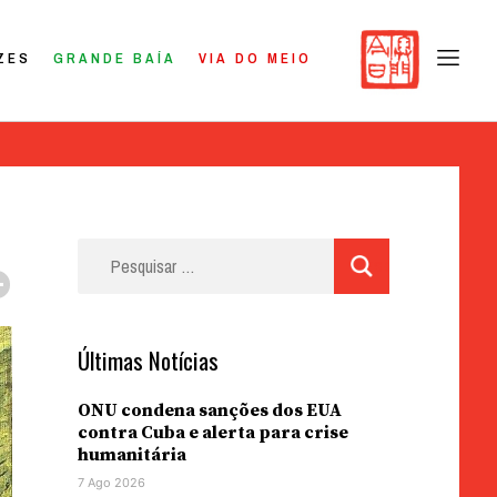
ZES
GRANDE BAÍA
VIA DO MEIO
Pesquisar
por:
Últimas Notícias
ONU condena sanções dos EUA
contra Cuba e alerta para crise
humanitária
7 Ago 2026