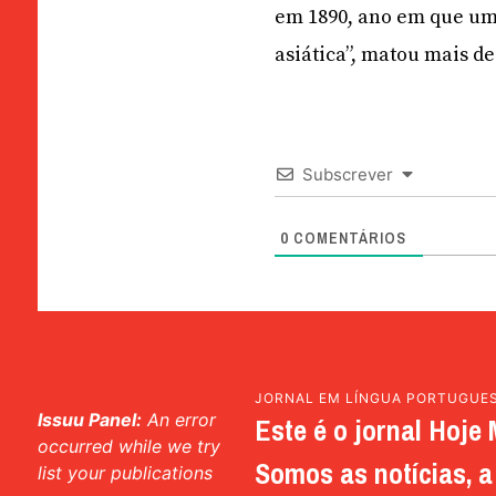
em 1890, ano em que um
asiática”, matou mais d
Subscrever
0
COMENTÁRIOS
JORNAL EM LÍNGUA PORTUGUE
Issuu Panel:
An error
Este é o jornal Hoje 
occurred while we try
Somos as notícias, a 
list your publications