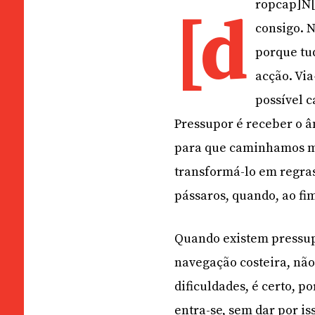
ropcap]N[
[d
consigo. N
porque tud
acção. Vi
possível c
Pressupor é receber o 
para que caminhamos ma
transformá-lo em regras
pássaros, quando, ao fi
Quando existem pressup
navegação costeira, não
dificuldades, é certo, p
entra-se, sem dar por i