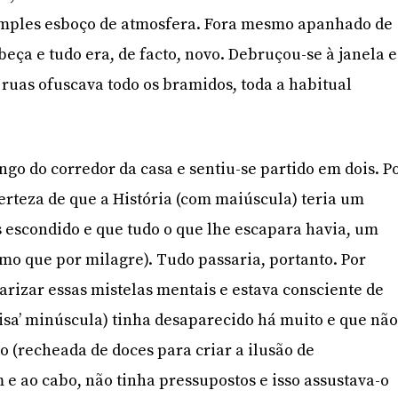
mples esboço de atmosfera. Fora mesmo apanhado de
eça e tudo era, de facto, novo. Debruçou-se à janela e
 ruas ofuscava todo os bramidos, toda a habitual
ngo do corredor da casa e sentiu-se partido em dois. P
erteza de que a História (com maiúscula) teria um
 escondido e que tudo o que lhe escapara havia, um
como que por milagre). Tudo passaria, portanto. Por
larizar essas mistelas mentais e estava consciente de
coisa’ minúscula) tinha desaparecido há muito e que nã
 (recheada de doces para criar a ilusão de
 e ao cabo, não tinha pressupostos e isso assustava-o