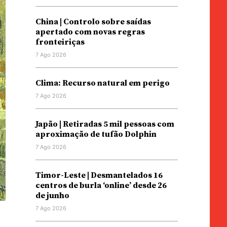
China | Controlo sobre saídas
apertado com novas regras
fronteiriças
7 Ago 2026
Clima: Recurso natural em perigo
7 Ago 2026
Japão | Retiradas 5 mil pessoas com
aproximação de tufão Dolphin
7 Ago 2026
Timor-Leste | Desmantelados 16
centros de burla ‘online’ desde 26
de junho
7 Ago 2026