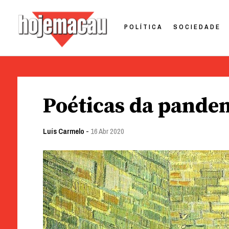
POLÍTICA
SOCIEDADE
Hoje Macau
Jornal em Língua Portuguesa
Skip
to
Poéticas da pande
content
Luís Carmelo
-
16 Abr 2020