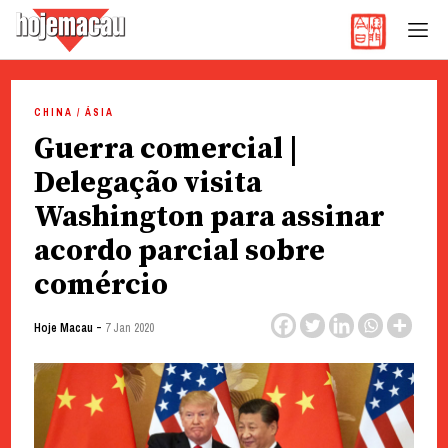
Hoje Macau
Jornal em Língua Portuguesa
Skip
to
CHINA / ÁSIA
content
Guerra comercial |
Delegação visita
Washington para assinar
acordo parcial sobre
comércio
-
Hoje Macau
7 Jan 2020