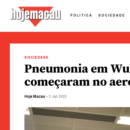
POLÍTICA
SOCIEDADE
Hoje Macau
Jornal em Língua Portuguesa
Skip
to
SOCIEDADE
content
Pneumonia em Wuh
começaram no aero
Hoje Macau
-
3 Jan 2020