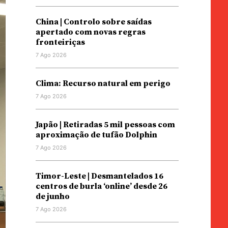
China | Controlo sobre saídas
apertado com novas regras
fronteiriças
7 Ago 2026
Clima: Recurso natural em perigo
7 Ago 2026
Japão | Retiradas 5 mil pessoas com
aproximação de tufão Dolphin
7 Ago 2026
Timor-Leste | Desmantelados 16
centros de burla ‘online’ desde 26
de junho
7 Ago 2026