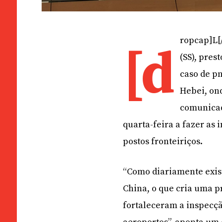
ropcap]L[/
[d
(SS), pres
caso de p
Hebei, on
comunicad
quarta-feira a fazer as
postos fronteiriços.
“Como diariamente exist
China, o que cria uma p
fortaleceram a inspecçã