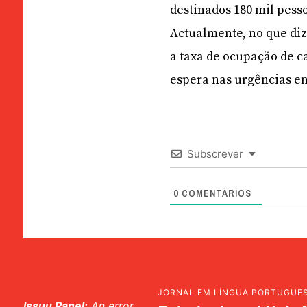
destinados 180 mil pess
Actualmente, no que diz
a taxa de ocupação de c
espera nas urgências e
Subscrever
0
COMENTÁRIOS
JORNAL EM LÍNGUA PORTUGUE
Issuu Panel:
An error