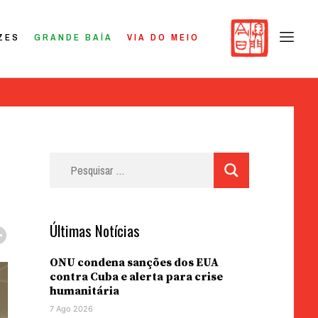
ZES
GRANDE BAÍA
VIA DO MEIO
Pesquisar
por:
Últimas Notícias
ONU condena sanções dos EUA
contra Cuba e alerta para crise
humanitária
7 Ago 2026