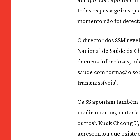
aeroportos”, aponta um 
todos os passageiros qu
momento não foi detec
O director dos SSM rev
Nacional de Saúde da Ch
doenças infecciosas, [al
saúde com formação sobr
transmissíveis”.
Os SS apontam também q
medicamentos, materiais
outros”. Kuok Cheong U,
acrescentou que existe