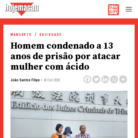
Hoje Macau
Jornal em Língua Portuguesa
Skip
to
MANCHETE
SOCIEDADE
content
Homem condenado a 13
anos de prisão por atacar
mulher com ácido
-
João Santos Filipe
10 Out 2019