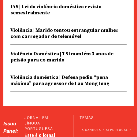
IAS | Lei da violência doméstica revista
semestralmente
Violência | Marido tentou estrangular mulher
com carregador de telemóvel
Violência Doméstica | TSI mantém 3 anos de
prisão para ex-marido
Violência doméstica | Defesa pediu “pena
máxima” para agressor de Lao Mong Ieng
JORNAL EM
TEMAS
Issuu
LÍNGUA
PORTUGUESA
Panel:
A CANHOTA
AI PORTUGAL
Este é o jornal