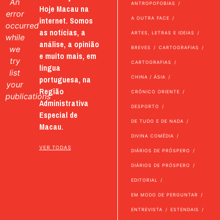
An
ANTROPOFOBIAS
Hoje Macau na
error
internet. Somos
A OUTRA FACE
occurred
as notícias, a
ARTES, LETRAS E IDEIAS
while
análise, a opinião
we
BREVES
CARTOGRAFIAS
e muito mais, em
try
CARTOGRAFIAS
língua
list
portuguesa, na
CHINA / ÁSIA
your
Região
CRÓNICO ORIENTE
publications
Administrativa
DESPORTO
Especial de
DE TUDO E DE NADA
Macau.
DIVINA COMÉDIA
VER TODAS
DIÁRIOS DE PRÓSPERO
DIÁRIOS DE PRÓSPERO
EDITORIAL
EM MODO DE PERGUNTAR
ENTREVISTA
ESTENDAIS