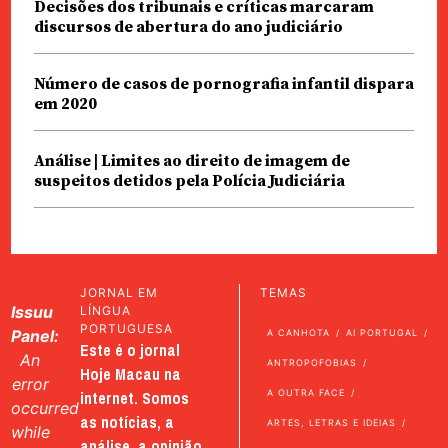
Decisões dos tribunais e críticas marcaram
discursos de abertura do ano judiciário
Número de casos de pornografia infantil dispara
em 2020
Análise | Limites ao direito de imagem de
suspeitos detidos pela Polícia Judiciária
JORNAL EM
TEMAS
Issuu
LÍNGUA
PORTUGUESA
Panel:
A CANHOTA
AI PORTUGAL
Este é o jornal
An
ANTROPOFOBIAS
Hoje Macau na
error
internet. Somos
A OUTRA FACE
occurred
as notícias, a
ARTES, LETRAS E IDEIAS
while
análise, a opinião