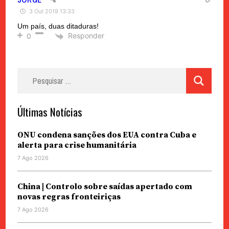
3 Out 2019 13:33
Um país, duas ditaduras!
Responder
0
Pesquisar
por:
Últimas Notícias
ONU condena sanções dos EUA contra Cuba e
alerta para crise humanitária
7 Ago 2026
China | Controlo sobre saídas apertado com
novas regras fronteiriças
7 Ago 2026