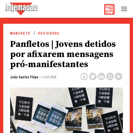
Hoje Macau
Jornal em Língua Portuguesa
Skip
to
MANCHETE
SOCIEDADE
content
Panfletos | Jovens detidos
por afixarem mensagens
pró-manifestantes
-
João Santos Filipe
3 Out 2019