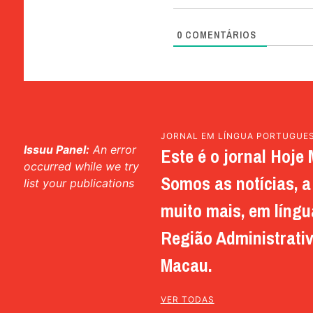
0
COMENTÁRIOS
JORNAL EM LÍNGUA PORTUGUE
Issuu Panel:
An error
Este é o jornal Hoje 
occurred while we try
Somos as notícias, a 
list your publications
muito mais, em língu
Região Administrativ
Macau.
VER TODAS