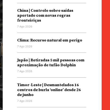
China | Controlo sobre saídas
apertado com novas regras
fronteiriças
7 Ago 2026
Clima: Recurso natural em perigo
7 Ago 2026
Japão | Retiradas 5 mil pessoas com
aproximação de tufão Dolphin
7 Ago 2026
Timor-Leste | Desmantelados 16
centros de burla ‘online’ desde 26
de junho
7 Ago 2026