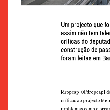
Um projecto que fo
assim não tem tale
críticas do deputa
construção de pas
foram feitas em B
[dropcap]O[/dropcap] d
críticas ao projecto Me
problemas como o orçame