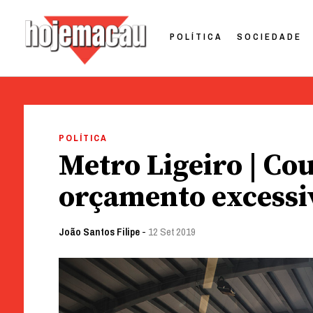
POLÍTICA
SOCIEDADE
Hoje Macau
Jornal em Língua Portuguesa
Skip
to
POLÍTICA
content
Metro Ligeiro | Co
orçamento excessiv
João Santos Filipe
-
12 Set 2019