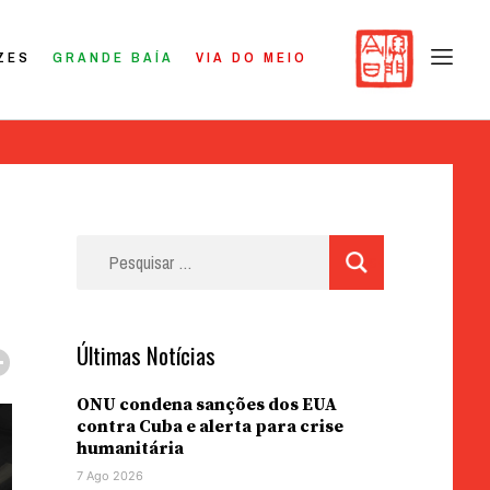
ZES
GRANDE BAÍA
VIA DO MEIO
Pesquisar
por:
Últimas Notícias
ONU condena sanções dos EUA
contra Cuba e alerta para crise
humanitária
7 Ago 2026