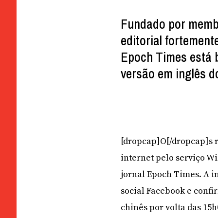
Fundado por membr
editorial fortement
Epoch Times está b
versão em inglês do
[dropcap]O[/dropcap]s r
internet pelo serviço W
jornal Epoch Times. A i
social Facebook e conf
chinês por volta das 15h