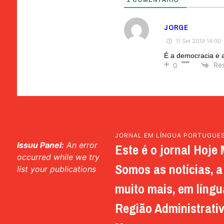
JORGE
11 Set 2019 14:00
É a democracia e 
Re
0
JORNAL EM LÍNGUA PORTUGUE
Issuu Panel:
An error
Este é o jornal Hoje 
occurred while we try
Somos as notícias, a 
list your publications
muito mais, em língu
Região Administrativ