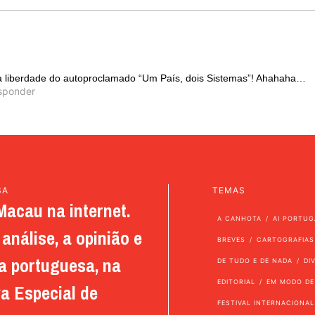
a liberdade do autoproclamado “Um País, dois Sistemas”! Ahahaha…
sponder
SA
TEMAS
Macau na internet.
A CANHOTA
AI PORTUG
análise, a opinião e
BREVES
CARTOGRAFIAS
a portuguesa, na
DE TUDO E DE NADA
DI
EDITORIAL
EM MODO DE
a Especial de
FESTIVAL INTERNACIONAL