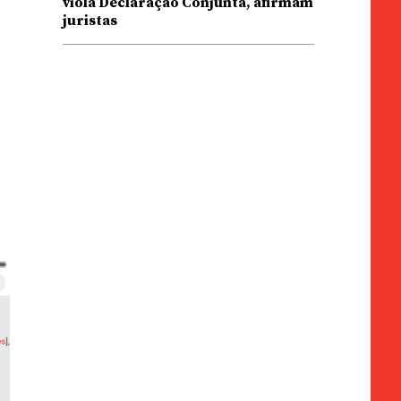
viola Declaração Conjunta, afirmam
juristas