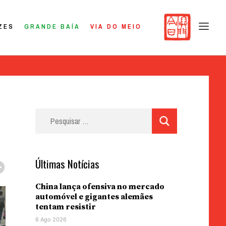
ZES
GRANDE BAÍA
VIA DO MEIO
Pesquisar
por:
Últimas Notícias
China lança ofensiva no mercado
automóvel e gigantes alemães
tentam resistir
6 Ago 2026