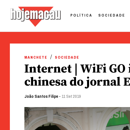
POLÍTICA
SOCIEDADE
Hoje Macau
Jornal em Língua Portuguesa
Skip
to
MANCHETE
SOCIEDADE
content
Internet | WiFi GO
chinesa do jornal 
João Santos Filipe
-
11 Set 2019