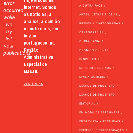
Hoje Macau na
error
internet. Somos
A OUTRA FACE
occurred
as notícias, a
ARTES, LETRAS E IDEIAS
while
análise, a opinião
we
BREVES
CARTOGRAFIAS
e muito mais, em
try
CARTOGRAFIAS
língua
list
portuguesa, na
CHINA / ÁSIA
your
Região
CRÓNICO ORIENTE
publications
Administrativa
DESPORTO
Especial de
DE TUDO E DE NADA
Macau.
DIVINA COMÉDIA
VER TODAS
DIÁRIOS DE PRÓSPERO
DIÁRIOS DE PRÓSPERO
EDITORIAL
EM MODO DE PERGUNTAR
ENTREVISTA
ESTENDAIS
EVENTOS
EXPECTORAÇÃO