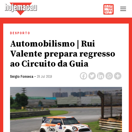
Hoje Macau
Jornal em Língua Portuguesa
Skip
to
DESPORTO
content
Automobilismo | Rui
Valente prepara regresso
ao Circuito da Guia
-
Sérgio Fonseca
29 Jul 2019