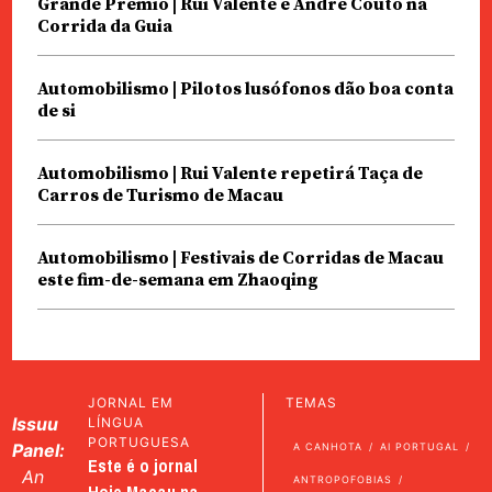
Grande Prémio | Rui Valente e André Couto na
Corrida da Guia
Automobilismo | Pilotos lusófonos dão boa conta
de si
Automobilismo | Rui Valente repetirá Taça de
Carros de Turismo de Macau
Automobilismo | Festivais de Corridas de Macau
este fim-de-semana em Zhaoqing
JORNAL EM
TEMAS
Issuu
LÍNGUA
PORTUGUESA
Panel:
A CANHOTA
AI PORTUGAL
Este é o jornal
An
ANTROPOFOBIAS