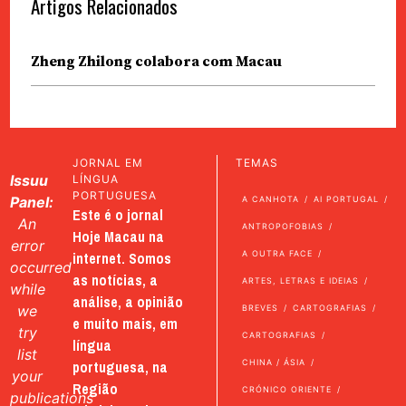
Artigos Relacionados
Zheng Zhilong colabora com Macau
JORNAL EM
TEMAS
Issuu
LÍNGUA
PORTUGUESA
Panel:
A CANHOTA
AI PORTUGAL
Este é o jornal
An
ANTROPOFOBIAS
Hoje Macau na
error
internet. Somos
A OUTRA FACE
occurred
as notícias, a
ARTES, LETRAS E IDEIAS
while
análise, a opinião
we
BREVES
CARTOGRAFIAS
e muito mais, em
try
CARTOGRAFIAS
língua
list
portuguesa, na
CHINA / ÁSIA
your
Região
CRÓNICO ORIENTE
publications