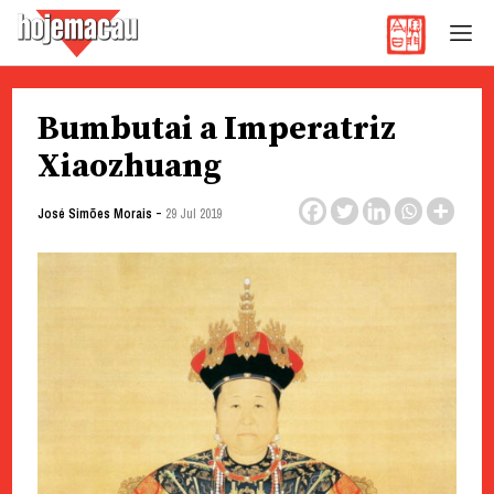
Hoje Macau
Jornal em Língua Portuguesa
Skip
Bumbutai a Imperatriz
to
content
Xiaozhuang
-
José Simões Morais
29 Jul 2019