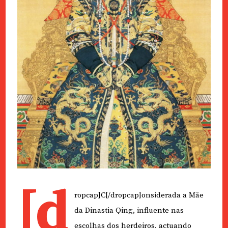
[d
ropcap]C[/dropcap]onsiderada a Mãe
da Dinastia Qing, influente nas
escolhas dos herdeiros, actuando