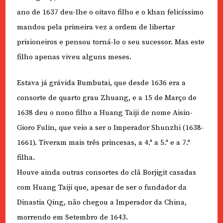
ano de 1637 deu-lhe o oitavo filho e o khan felicíssimo
mandou pela primeira vez a ordem de libertar
prisioneiros e pensou torná-lo o seu sucessor. Mas este
filho apenas viveu alguns meses.
Estava já grávida Bumbutai, que desde 1636 era a
consorte de quarto grau Zhuang, e a 15 de Março de
1638 deu o nono filho a Huang Taiji de nome Aisin-
Gioro Fulin, que veio a ser o Imperador Shunzhi (1638-
1661). Tiveram mais três princesas, a 4.ª a 5.ª e a 7.ª
filha.
Houve ainda outras consortes do clã Borjigit casadas
com Huang Taiji que, apesar de ser o fundador da
Dinastia Qing, não chegou a Imperador da China,
morrendo em Setembro de 1643.