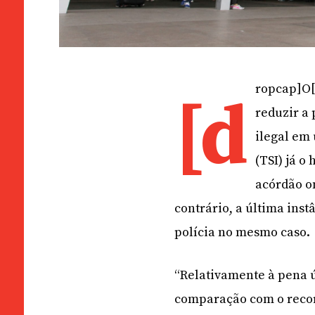
ropcap]O[
[d
reduzir a
ilegal em
(TSI) já o
acórdão o
contrário, a última ins
polícia no mesmo caso.
“Relativamente à pena ú
comparação com o recorr