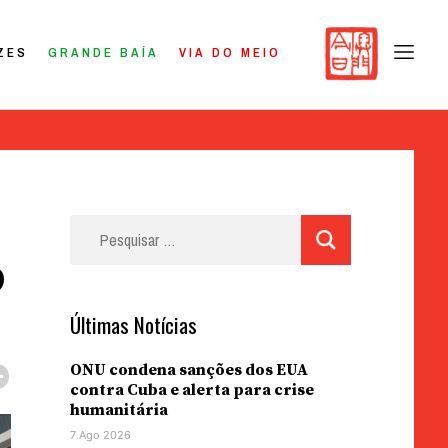
ZES
GRANDE BAÍA
VIA DO MEIO
Pesquisar
por:
9
Últimas Notícias
ONU condena sanções dos EUA
contra Cuba e alerta para crise
humanitária
7 Ago 2026