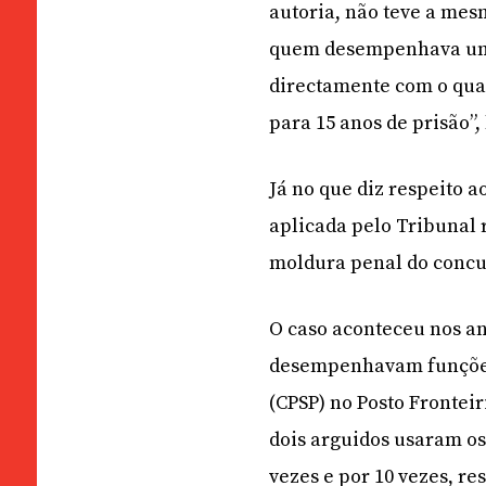
autoria, não teve a mes
quem desempenhava um p
directamente com o quar
para 15 anos de prisão”,
Já no que diz respeito a
aplicada pelo Tribunal 
moldura penal do concu
O caso aconteceu nos an
desempenhavam funções 
(CPSP) no Posto Frontei
dois arguidos usaram os
vezes e por 10 vezes, r