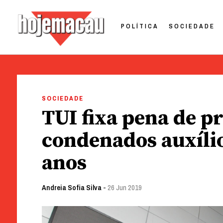
POLÍTICA
SOCIEDADE
Hoje Macau
Jornal em Língua Portuguesa
Skip
to
SOCIEDADE
content
TUI fixa pena de pr
condenados auxílio
anos
Andreia Sofia Silva
-
26 Jun 2019