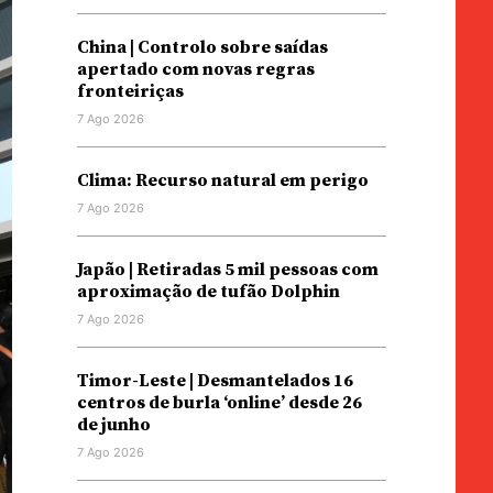
China | Controlo sobre saídas
apertado com novas regras
fronteiriças
7 Ago 2026
Clima: Recurso natural em perigo
7 Ago 2026
Japão | Retiradas 5 mil pessoas com
aproximação de tufão Dolphin
7 Ago 2026
Timor-Leste | Desmantelados 16
centros de burla ‘online’ desde 26
de junho
7 Ago 2026