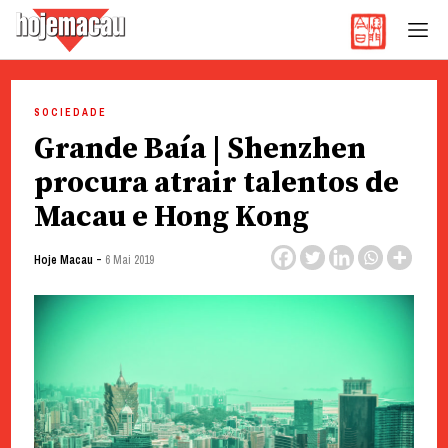
Hoje Macau
Jornal em Língua Portuguesa
Skip
to
SOCIEDADE
content
Grande Baía | Shenzhen
procura atrair talentos de
Macau e Hong Kong
-
Hoje Macau
6 Mai 2019