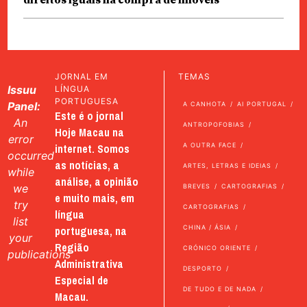
direitos iguais na compra de imóveis
JORNAL EM
TEMAS
Issuu
LÍNGUA
PORTUGUESA
Panel:
A CANHOTA
AI PORTUGAL
Este é o jornal
An
ANTROPOFOBIAS
Hoje Macau na
error
internet. Somos
A OUTRA FACE
occurred
as notícias, a
ARTES, LETRAS E IDEIAS
while
análise, a opinião
we
BREVES
CARTOGRAFIAS
e muito mais, em
try
CARTOGRAFIAS
língua
list
portuguesa, na
CHINA / ÁSIA
your
Região
CRÓNICO ORIENTE
publications
Administrativa
DESPORTO
Especial de
DE TUDO E DE NADA
Macau.