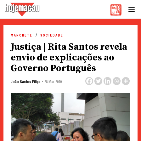
Hoje Macau
Jornal em Língua Portuguesa
Skip
to
MANCHETE
SOCIEDADE
content
Justiça | Rita Santos revela
envio de explicações ao
Governo Português
-
João Santos Filipe
28 Mar 2019