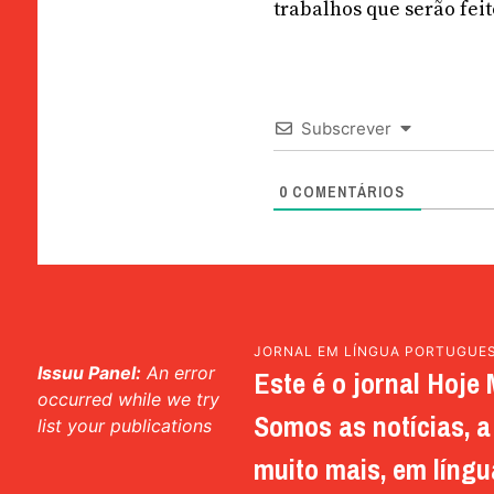
trabalhos que serão feit
Subscrever
0
COMENTÁRIOS
JORNAL EM LÍNGUA PORTUGUE
Issuu Panel:
An error
Este é o jornal Hoje 
occurred while we try
Somos as notícias, a 
list your publications
muito mais, em língu