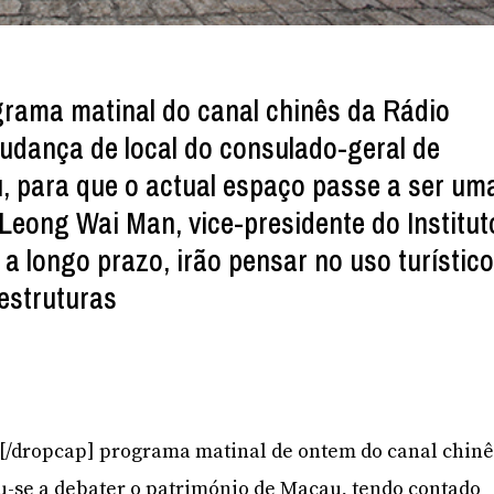
rama matinal do canal chinês da Rádio
udança de local do consulado-geral de
 para que o actual espaço passe a ser um
 Leong Wai Man, vice-presidente do Institut
, a longo prazo, irão pensar no uso turístic
-estruturas
]O[/dropcap] programa matinal de ontem do canal chinê
u-se a debater o património de Macau, tendo contado