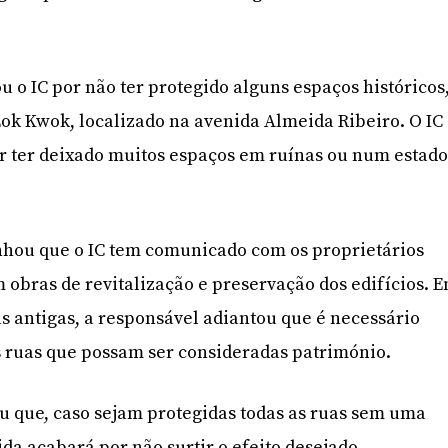
u o IC por não ter protegido alguns espaços históricos
Lok Kwok, localizado na avenida Almeida Ribeiro. O IC
r ter deixado muitos espaços em ruínas ou num estad
nhou que o IC tem comunicado com os proprietários
 obras de revitalização e preservação dos edifícios. 
as antigas, a responsável adiantou que é necessário
s ruas que possam ser consideradas património.
 que, caso sejam protegidas todas as ruas sem uma
da acabará por não surtir o efeito desejado.