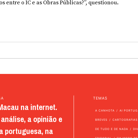
os entre o IC e as Obras Públicas?”, questionou.
SA
TEMAS
Macau na internet.
A CANHOTA
AI PORTUG
análise, a opinião e
BREVES
CARTOGRAFIAS
a portuguesa, na
DE TUDO E DE NADA
DI