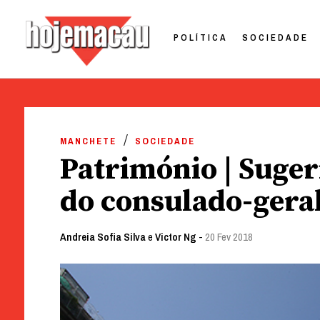
POLÍTICA
SOCIEDADE
Hoje Macau
Jornal em Língua Portuguesa
Skip
to
MANCHETE
SOCIEDADE
content
Património | Suger
do consulado-geral
Andreia Sofia Silva
e
Victor Ng
-
20 Fev 2018