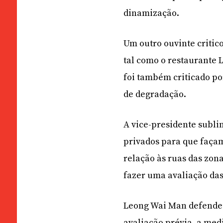
dinamização.
Um outro ouvinte critico
tal como o restaurante 
foi também criticado po
de degradação.
A vice-presidente subli
privados para que façam
relação às ruas das zon
fazer uma avaliação da
Leong Wai Man defendeu
avaliação prévia, a medi