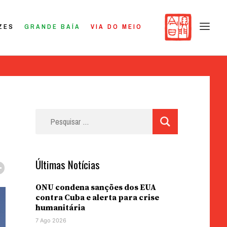
ZES
GRANDE BAÍA
VIA DO MEIO
Pesquisar
por:
Últimas Notícias
ONU condena sanções dos EUA
contra Cuba e alerta para crise
humanitária
7 Ago 2026