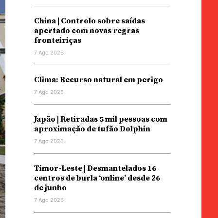
China | Controlo sobre saídas
apertado com novas regras
fronteiriças
7 Ago 2026
Clima: Recurso natural em perigo
7 Ago 2026
Japão | Retiradas 5 mil pessoas com
aproximação de tufão Dolphin
7 Ago 2026
Timor-Leste | Desmantelados 16
centros de burla ‘online’ desde 26
de junho
7 Ago 2026