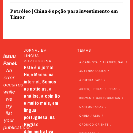
Petróleo | China é opção para investimento em
Timor
JORNAL EM
TEMAS
Issuu
LÍNGUA
PORTUGUESA
Panel:
A CANHOTA
AI PORTUGAL
Este é o jornal
An
ANTROPOFOBIAS
Hoje Macau na
error
internet. Somos
A OUTRA FACE
occurred
as notícias, a
ARTES, LETRAS E IDEIAS
while
análise, a opinião
we
BREVES
CARTOGRAFIAS
e muito mais, em
try
CARTOGRAFIAS
língua
list
portuguesa, na
CHINA / ÁSIA
your
Região
CRÓNICO ORIENTE
publications
Administrativa