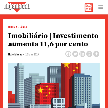
Hoje Macau
Jornal em Língua Portuguesa
Skip
to
CHINA / ÁSIA
content
Imobiliário | Investimento
aumenta 11,6 por cento
-
Hoje Macau
15 Mar 2019