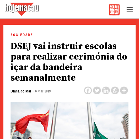
Hoje Macau
Jornal em Língua Portuguesa
Skip
to
SOCIEDADE
content
DSEJ vai instruir escolas
para realizar cerimónia do
içar da bandeira
semanalmente
-
Diana do Mar
6 Mar 2019