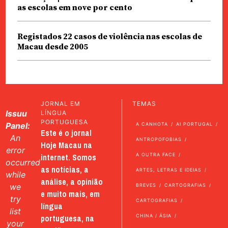
as escolas em nove por cento
Registados 22 casos de violência nas escolas de
Macau desde 2005
JORNAL EM
TEMAS
Issuu
LÍNGUA
PORTUGUESA
Panel:
A CANHOTA
AI PORTUGAL
Este é o jornal
An
ANTROPOFOBIAS
Hoje Macau na
error
internet. Somos
A OUTRA FACE
occurred
as notícias, a
ARTES, LETRAS E IDEIAS
while
análise, a opinião
we
BREVES
CARTOGRAFIAS
e muito mais, em
try
CARTOGRAFIAS
língua
list
portuguesa, na
CHINA / ÁSIA
your