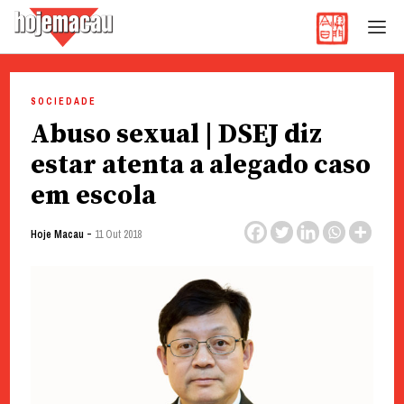
Hoje Macau
Jornal em Língua Portuguesa
Skip
to
SOCIEDADE
content
Abuso sexual | DSEJ diz
estar atenta a alegado caso
em escola
-
Hoje Macau
11 Out 2018