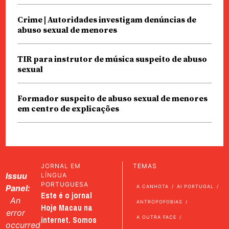
Crime | Autoridades investigam denúncias de
abuso sexual de menores
TIR para instrutor de música suspeito de abuso
sexual
Formador suspeito de abuso sexual de menores
em centro de explicações
JORNAL EM
TEMAS
Issuu
LÍNGUA
PORTUGUESA
Panel:
A CANHOTA
AI PORTUGAL
Este é o jornal
An
ANTROPOFOBIAS
Hoje Macau na
error
internet. Somos
A OUTRA FACE
occurred