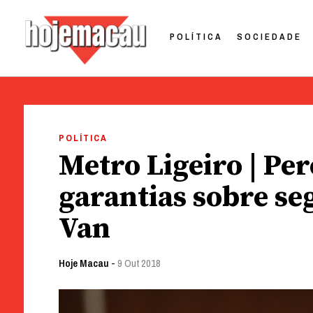
POLÍTICA
SOCIEDADE
Hoje Macau
Jornal em Língua Portuguesa
Skip
to
POLÍTICA
content
Metro Ligeiro | Pe
garantias sobre se
Van
Hoje Macau
-
9 Out 2018