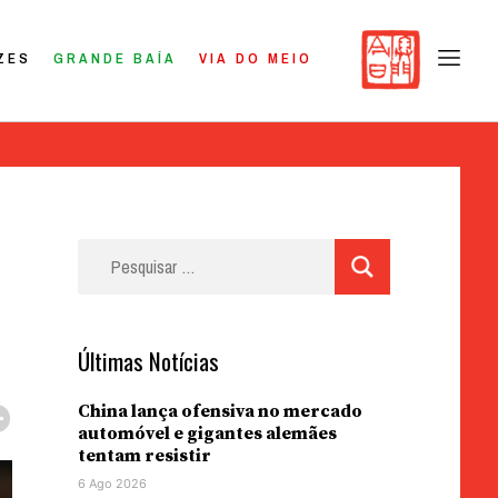
ZES
GRANDE BAÍA
VIA DO MEIO
Pesquisar
por:
Últimas Notícias
China lança ofensiva no mercado
automóvel e gigantes alemães
tentam resistir
6 Ago 2026