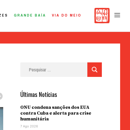
ZES
GRANDE BAÍA
VIA DO MEIO
Pesquisar
por:
Últimas Notícias
ONU condena sanções dos EUA
contra Cuba e alerta para crise
humanitária
7 Ago 2026