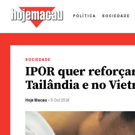
POLÍTICA
SOCIEDADE
Hoje Macau
Jornal em Língua Portuguesa
Skip
to
SOCIEDADE
content
IPOR quer reforça
Tailândia e no Vie
Hoje Macau
-
5 Out 2018