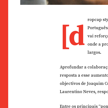
ropcap sty
[d
Português
vai reforç
onde a pr
largos.
Aprofundar a colaboraçã
resposta a esse aumento
objectivos de Joaquim 
Laurentino Neves, respo
Entre os principais “po