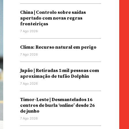
China | Controlo sobre saídas
apertado com novas regras
fronteiriças
7 Ago 2026
Clima: Recurso natural em perigo
7 Ago 2026
Japão | Retiradas 5 mil pessoas com
aproximação de tufão Dolphin
7 Ago 2026
Timor-Leste | Desmantelados 16
centros de burla ‘online’ desde 26
de junho
7 Ago 2026