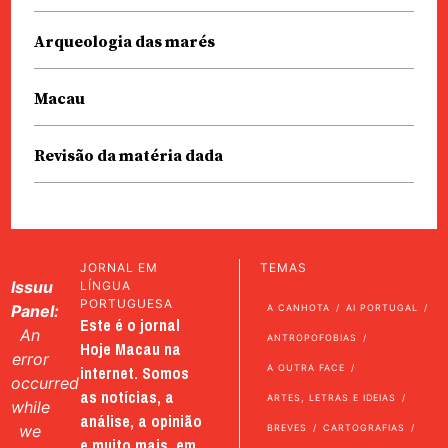
Arqueologia das marés
Macau
Revisão da matéria dada
JORNAL EM
TEMAS
Issuu
LÍNGUA
PORTUGUESA
Panel:
A CANHOTA
AI PORTUGAL
Este é o jornal
An
ANTROPOFOBIAS
Hoje Macau na
error
internet. Somos
A OUTRA FACE
occurred
as notícias, a
ARTES, LETRAS E IDEIAS
while
análise, a opinião
we
BREVES
CARTOGRAFIAS
e muito mais, em