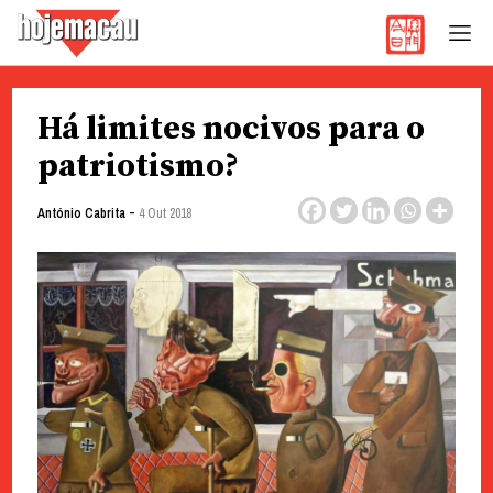
Hoje Macau
Jornal em Língua Portuguesa
Skip
Há limites nocivos para o
to
content
patriotismo?
-
António Cabrita
4 Out 2018