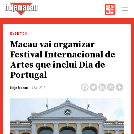
Hoje Macau
Jornal em Língua Portuguesa
Skip
to
EVENTOS
content
Macau vai organizar
Festival Internacional de
Artes que inclui Dia de
Portugal
-
Hoje Macau
4 Set 2018