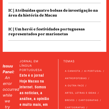
IC | Atribuídas quatro bolsas de investigação na
área da história de Macau
IC | Um herói e festividades portuguesas
representados por marionetas
JORNAL EM
TEMAS
Issuu
LÍNGUA
PORTUGUESA
Panel:
A CANHOTA
AI PORTUGAL
Este é o jornal
An
ANTROPOFOBIAS
Hoje Macau na
error
internet. Somos
A OUTRA FACE
occurred
as notícias, a
ARTES, LETRAS E IDEIAS
while
análise, a opinião
we
BREVES
CARTOGRAFIAS
e muito mais, em
try
CARTOGRAFIAS