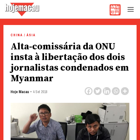
Hoje Macau
Jornal em Língua Portuguesa
Skip
to
CHINA / ÁSIA
content
Alta-comissária da ONU
insta à libertação dos dois
jornalistas condenados em
Myanmar
-
Hoje Macau
4 Set 2018