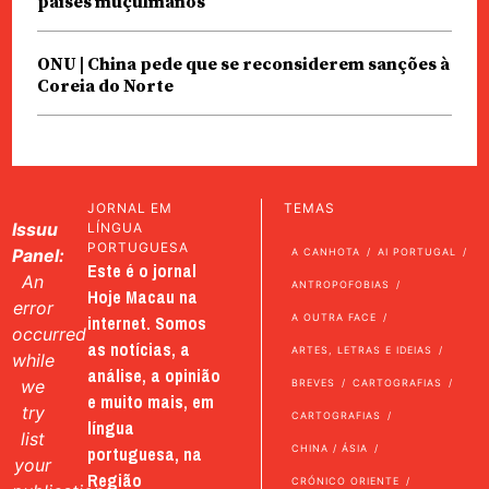
países muçulmanos
ONU | China pede que se reconsiderem sanções à
Coreia do Norte
JORNAL EM
TEMAS
Issuu
LÍNGUA
PORTUGUESA
Panel:
A CANHOTA
AI PORTUGAL
Este é o jornal
An
ANTROPOFOBIAS
Hoje Macau na
error
internet. Somos
A OUTRA FACE
occurred
as notícias, a
ARTES, LETRAS E IDEIAS
while
análise, a opinião
we
BREVES
CARTOGRAFIAS
e muito mais, em
try
CARTOGRAFIAS
língua
list
portuguesa, na
CHINA / ÁSIA
your
Região
CRÓNICO ORIENTE