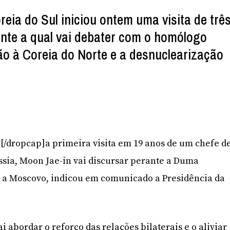
eia do Sul iniciou ontem uma visita de trê
ante a qual vai debater com o homólogo
o à Coreia do Norte e a desnuclearização
]N[/dropcap]a primeira visita em 19 anos de um chefe d
ssia, Moon Jae-in vai discursar perante a Duma
r a Moscovo, indicou em comunicado a Presidência da
 abordar o reforço das relações bilaterais e o aliviar