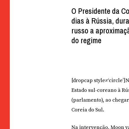
O Presidente da Cor
dias à Rússia, dur
russo a aproximaçã
do regime
[dropcap style≠‘circle’
Estado sul-coreano à Rú
(parlamento), ao chega
Coreia do Sul.
Na intervenção, Moon vai