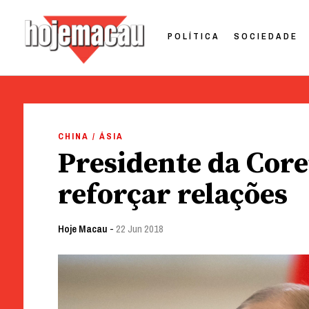
POLÍTICA
SOCIEDADE
Hoje Macau
Jornal em Língua Portuguesa
Skip
to
CHINA / ÁSIA
content
Presidente da Core
reforçar relações
Hoje Macau
-
22 Jun 2018