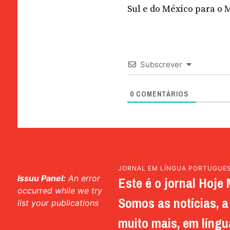
Sul e do México para o 
Subscrever
0
COMENTÁRIOS
JORNAL EM LÍNGUA PORTUGUE
Issuu Panel:
An error
Este é o jornal Hoje 
occurred while we try
Somos as notícias, a 
list your publications
muito mais, em língu