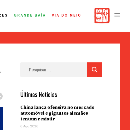
ZES
GRANDE BAÍA
VIA DO MEIO
a
Pesquisar
por:
Últimas Notícias
China lança ofensiva no mercado
automóvel e gigantes alemães
tentam resistir
6 Ago 2026