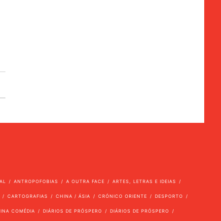
AL
ANTROPOFOBIAS
A OUTRA FACE
ARTES, LETRAS E IDEIAS
CARTOGRAFIAS
CHINA / ÁSIA
CRÓNICO ORIENTE
DESPORTO
VINA COMÉDIA
DIÁRIOS DE PRÓSPERO
DIÁRIOS DE PRÓSPERO