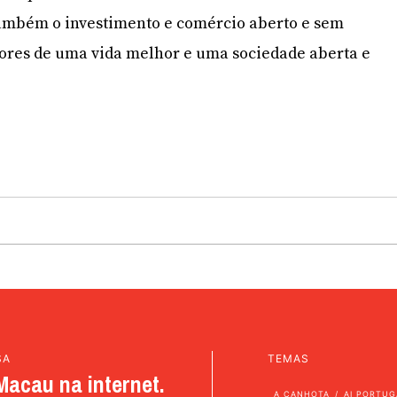
também o investimento e comércio aberto e sem
ores de uma vida melhor e uma sociedade aberta e
SA
TEMAS
Macau na internet.
A CANHOTA
AI PORTUG