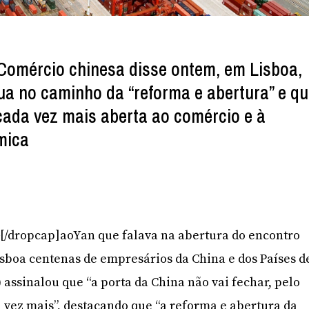
 Comércio chinesa disse ontem, em Lisboa,
ua no caminho da “reforma e abertura” e q
 cada vez mais aberta ao comércio e à
mica
]G[/dropcap]aoYan que falava na abertura do encontro
sboa centenas de empresários da China e dos Países d
 assinalou que “a porta da China não vai fechar, pelo
a vez mais”, destacando que “a reforma e abertura da