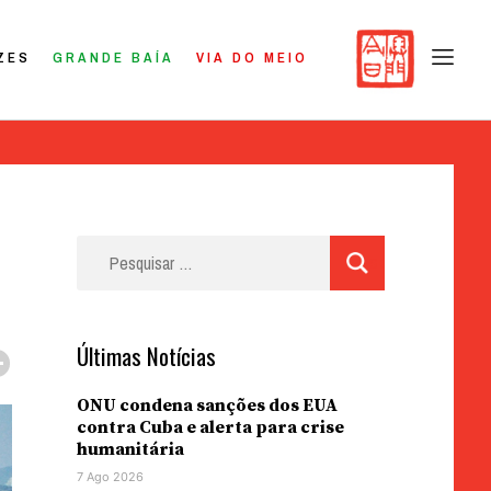
ZES
GRANDE BAÍA
VIA DO MEIO
Pesquisar
por:
Últimas Notícias
ONU condena sanções dos EUA
contra Cuba e alerta para crise
humanitária
7 Ago 2026