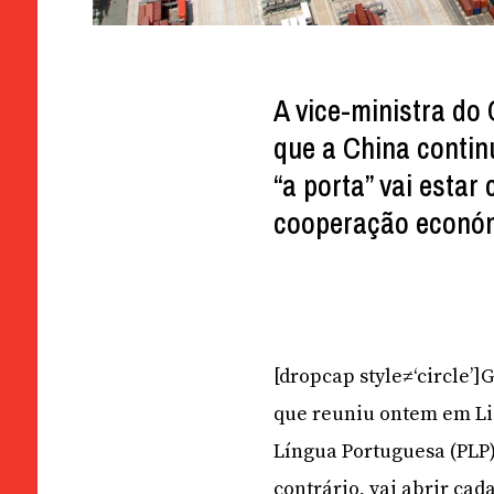
A vice-ministra do
que a China contin
“a porta” vai estar
cooperação econó
[dropcap style≠‘circle’
que reuniu ontem em Li
Língua Portuguesa (PLP)
contrário, vai abrir cad