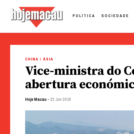
POLÍTICA
SOCIEDADE
Hoje Macau
Jornal em Língua Portuguesa
Skip
to
CHINA / ÁSIA
content
Vice-ministra do 
abertura económi
Hoje Macau
-
22 Jun 2018