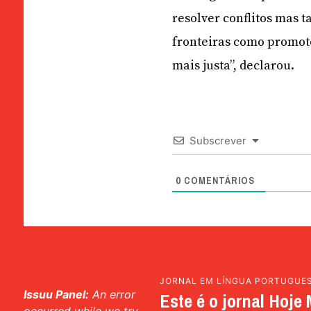
resolver conflitos mas 
fronteiras como promot
mais justa”, declarou.
Subscrever
0
COMENTÁRIOS
JORNAL EM LÍNGUA PORTUGUE
Issuu Panel:
An error
Este é o jornal Hoje 
occurred while we try