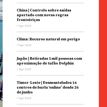
China | Controlo sobre saídas
apertado com novas regras
fronteiriças
7 Ago 2026
Clima: Recurso natural em perigo
7 Ago 2026
Japão | Retiradas 5 mil pessoas com
aproximação de tufão Dolphin
7 Ago 2026
Timor-Leste | Desmantelados 16
centros de burla ‘online’ desde 26
de junho
7 Ago 2026