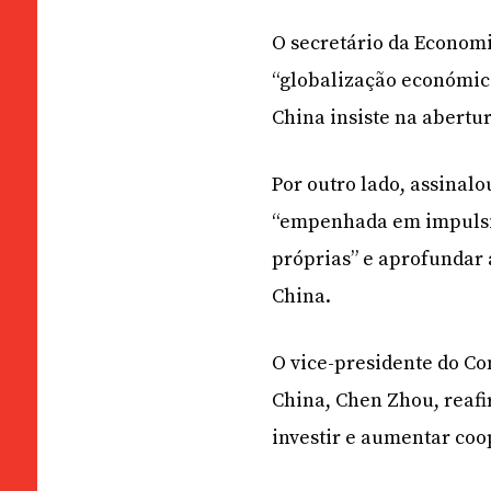
O secretário da Economi
“globalização económica
China insiste na abertur
Por outro lado, assinal
“empenhada em impulsio
próprias” e aprofundar 
China.
O vice-presidente do C
China, Chen Zhou, reaf
investir e aumentar coo