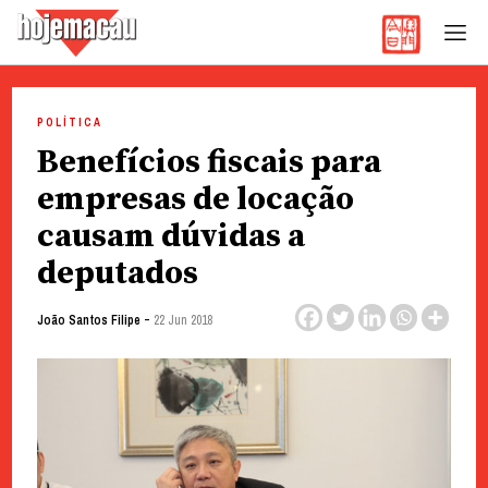
Hoje Macau
Jornal em Língua Portuguesa
Skip
to
POLÍTICA
content
Benefícios fiscais para
empresas de locação
causam dúvidas a
deputados
-
João Santos Filipe
22 Jun 2018