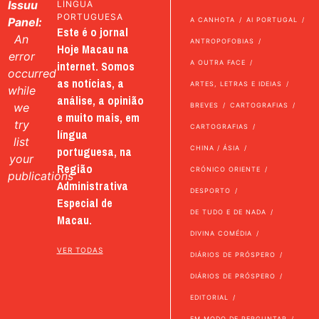
Issuu
LÍNGUA
PORTUGUESA
Panel:
A CANHOTA
AI PORTUGAL
Este é o jornal
An
ANTROPOFOBIAS
Hoje Macau na
error
internet. Somos
A OUTRA FACE
occurred
as notícias, a
ARTES, LETRAS E IDEIAS
while
análise, a opinião
we
BREVES
CARTOGRAFIAS
e muito mais, em
try
CARTOGRAFIAS
língua
list
portuguesa, na
CHINA / ÁSIA
your
Região
CRÓNICO ORIENTE
publications
Administrativa
DESPORTO
Especial de
DE TUDO E DE NADA
Macau.
DIVINA COMÉDIA
VER TODAS
DIÁRIOS DE PRÓSPERO
DIÁRIOS DE PRÓSPERO
EDITORIAL
EM MODO DE PERGUNTAR