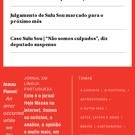
Julgamento de Sulu Sou marcado para o
próximo mês
Caso Sulu Sou | “Não somos culpados”, diz
deputado suspenso
JORNAL EM
TEMAS
Issuu
LÍNGUA
PORTUGUESA
Panel:
A CANHOTA
AI PORTUGAL
Este é o jornal
An
ANTROPOFOBIAS
Hoje Macau na
error
internet. Somos
A OUTRA FACE
occurred
as notícias, a
ARTES, LETRAS E IDEIAS
while
análise, a opinião
we
BREVES
CARTOGRAFIAS
e muito mais, em
try