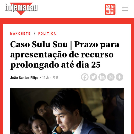
Hoje Macau
Jornal em Língua Portuguesa
Skip
to
MANCHETE
POLÍTICA
content
Caso Sulu Sou | Prazo para
apresentação de recurso
prolongado até dia 25
-
João Santos Filipe
19 Jun 2018