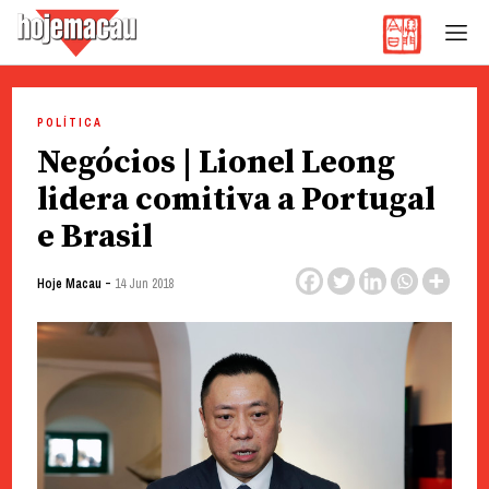
Hoje Macau
Jornal em Língua Portuguesa
Skip
to
POLÍTICA
content
Negócios | Lionel Leong
lidera comitiva a Portugal
e Brasil
-
Hoje Macau
14 Jun 2018