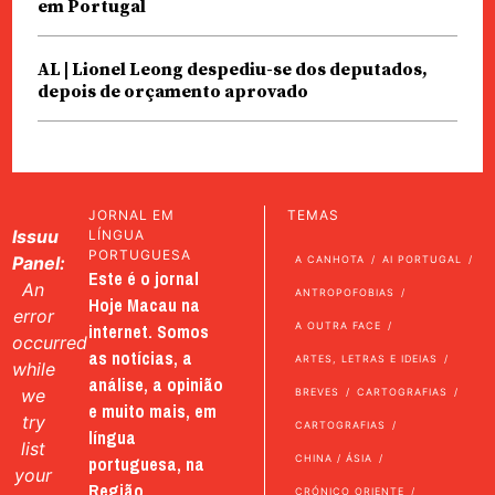
em Portugal
AL | Lionel Leong despediu-se dos deputados,
depois de orçamento aprovado
JORNAL EM
TEMAS
Issuu
LÍNGUA
PORTUGUESA
Panel:
A CANHOTA
AI PORTUGAL
Este é o jornal
An
ANTROPOFOBIAS
Hoje Macau na
error
internet. Somos
A OUTRA FACE
occurred
as notícias, a
ARTES, LETRAS E IDEIAS
while
análise, a opinião
we
BREVES
CARTOGRAFIAS
e muito mais, em
try
CARTOGRAFIAS
língua
list
portuguesa, na
CHINA / ÁSIA
your
Região
CRÓNICO ORIENTE