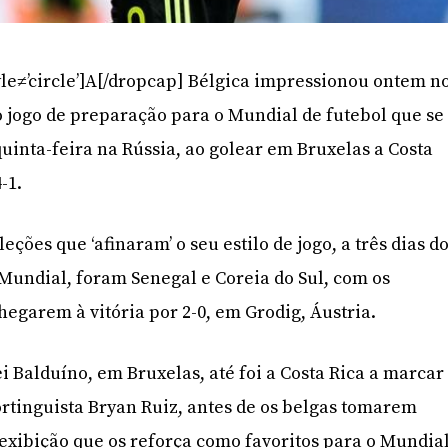
yle≠’circle’]A[/dropcap] Bélgica impressionou ontem n
o jogo de preparação para o Mundial de futebol que se
quinta-feira na Rússia, ao golear em Bruxelas a Costa
-1.
leções que ‘afinaram’ o seu estilo de jogo, a três dias d
Mundial, foram Senegal e Coreia do Sul, com os
hegarem à vitória por 2-0, em Grodig, Áustria.
i Balduíno, em Bruxelas, até foi a Costa Rica a marcar
ortinguista Bryan Ruiz, antes de os belgas tomarem
exibição que os reforça como favoritos para o Mundial