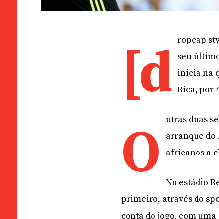
ropcap st
[d
seu últim
inicia na 
Rica, por 4
utras duas se
O
arranque do 
africanos a c
No estádio Re
primeiro, através do sp
conta do jogo, com uma 