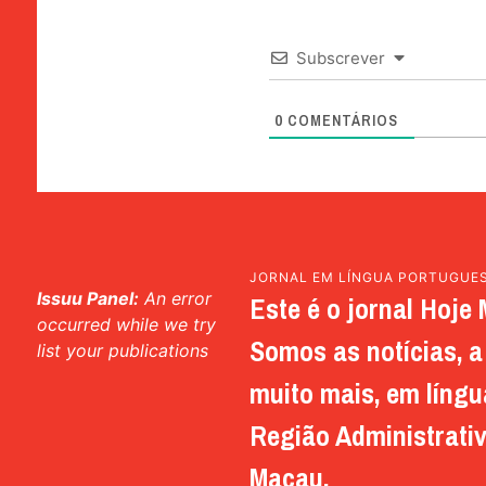
Subscrever
0
COMENTÁRIOS
JORNAL EM LÍNGUA PORTUGUE
Issuu Panel:
An error
Este é o jornal Hoje 
occurred while we try
Somos as notícias, a 
list your publications
muito mais, em língu
Região Administrativ
Macau.