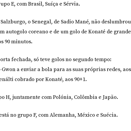
rupo E, com Brasil, Suíça e Sérvia.
 Salzburgo, o Senegal, de Sadio Mané, não deslumbro
um autogolo coreano e de um golo de Konaté de grand
os 90 minutos.
porta fechada, só teve golos no segundo tempo:
-Gwon a enviar a bola para as suas próprias redes, ao
enálti cobrado por Konaté, aos 90+1.
po H, juntamente com Polónia, Colômbia e Japão.
 está no grupo F, com Alemanha, México e Suécia.