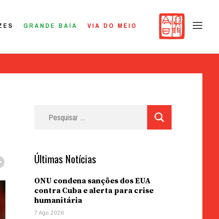
ZES
GRANDE BAÍA
VIA DO MEIO
Pesquisar
por:
Últimas Notícias
ONU condena sanções dos EUA
contra Cuba e alerta para crise
humanitária
7 Ago 2026