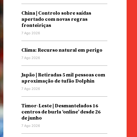
China | Controlo sobre saídas
apertado com novas regras
fronteiriças
7 Ago 2026
Clima: Recurso natural em perigo
7 Ago 2026
Japão | Retiradas 5 mil pessoas com
aproximação de tufão Dolphin
7 Ago 2026
Timor-Leste | Desmantelados 16
centros de burla ‘online’ desde 26
de junho
7 Ago 2026