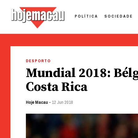
POLÍTICA
SOCIEDADE
Hoje Macau
Jornal em Língua Portuguesa
Skip
to
DESPORTO
content
Mundial 2018: Bélg
Costa Rica
Hoje Macau
-
12 Jun 2018