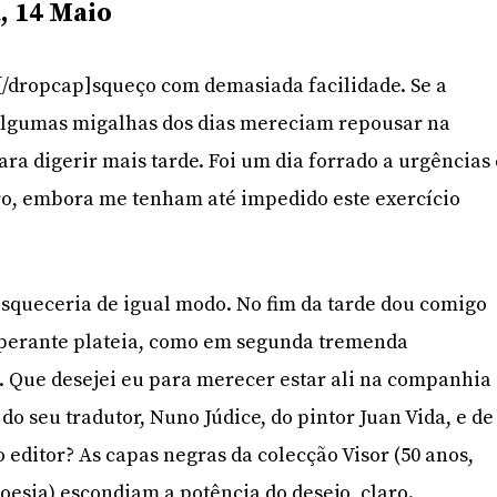
, 14 Maio
]E[/dropcap]squeço com demasiada facilidade. Se a
algumas migalhas dos dias mereciam repousar na
ra digerir mais tarde. Foi um dia forrado a urgências 
ro, embora me tenham até impedido este exercício
esqueceria de igual modo. No fim da tarde dou comigo
perante plateia, como em segunda tremenda
. Que desejei eu para merecer estar ali na companhia
do seu tradutor, Nuno Júdice, do pintor Juan Vida, e de
 editor? As capas negras da colecção Visor (50 anos,
poesia) escondiam a potência do desejo, claro.