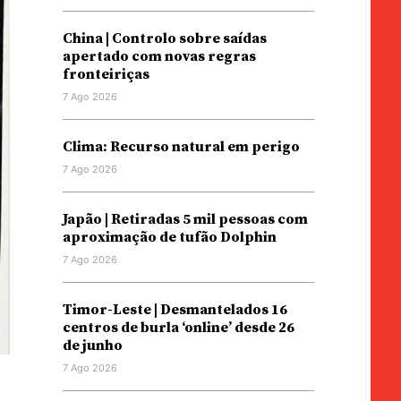
China | Controlo sobre saídas
apertado com novas regras
fronteiriças
7 Ago 2026
Clima: Recurso natural em perigo
7 Ago 2026
Japão | Retiradas 5 mil pessoas com
aproximação de tufão Dolphin
7 Ago 2026
Timor-Leste | Desmantelados 16
centros de burla ‘online’ desde 26
de junho
7 Ago 2026