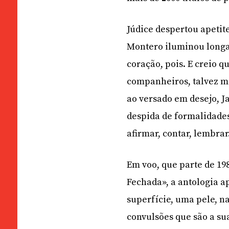
Júdice despertou apetit
Montero iluminou longa
coração, pois. E creio q
companheiros, talvez m
ao versado em desejo, J
despida de formalidades
afirmar, contar, lembrar
Em voo, que parte de 198
Fechada», a antologia a
superfície, uma pele, n
convulsões que são a su