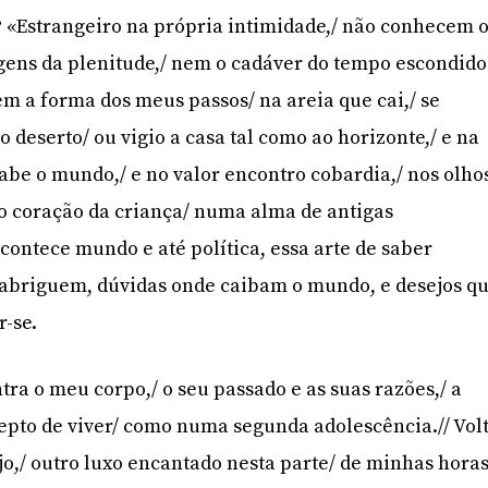
? «Estrangeiro na própria intimidade,/ não conhecem 
ns da plenitude,/ nem o cadáver do tempo escondido
m a forma dos meus passos/ na areia que cai,/ se
 deserto/ ou vigio a casa tal como ao horizonte,/ e na
abe o mundo,/ e no valor encontro cobardia,/ nos olho
e o coração da criança/ numa alma de antigas
ntece mundo e até política, essa arte de saber
 abriguem, dúvidas onde caibam o mundo, e desejos q
-se.
tra o meu corpo,/ o seu passado e as suas razões,/ a
repto de viver/ como numa segunda adolescência.// Vol
jo,/ outro luxo encantado nesta parte/ de minhas hora