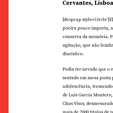
Cervantes, Lisboa
[dropcap style≠’circle’
poeira pouco importa, 
conserva da memória. Pa
agitação, que não lemb
diarístico.
Podia ter nevado que o 
sentado em mesa posta 
adolescência, tremendo
de Luis García Montero, 
Chus Visor, desmesurado
mais de 2000 títulos de 