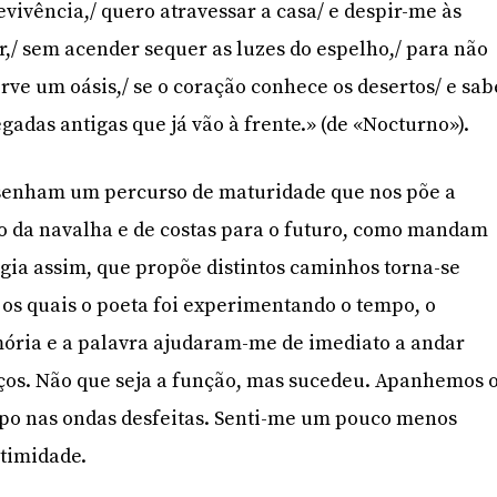
vivência,/ quero atravessar a casa/ e despir-me às
,/ sem acender sequer as luzes do espelho,/ para não
rve um oásis,/ se o coração conhece os desertos/ e sab
adas antigas que já vão à frente.» (de «Nocturno»).
senham um percurso de maturidade que nos põe a
fio da navalha e de costas para o futuro, como mandam
ogia assim, que propõe distintos caminhos torna-se
 os quais o poeta foi experimentando o tempo, o
mória e a palavra ajudaram-me de imediato a andar
ços. Não que seja a função, mas sucedeu. Apanhemos 
mpo nas ondas desfeitas. Senti-me um pouco menos
ntimidade.