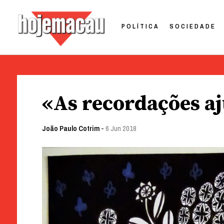
POLÍTICA
SOCIEDADE
Hoje Macau
Jornal em Língua Portuguesa
Skip
to
«As recordações a
content
João Paulo Cotrim
-
6 Jun 2018