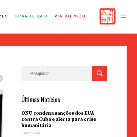
ZES
GRANDE BAÍA
VIA DO MEIO
Pesquisar
por:
Últimas Notícias
ONU condena sanções dos EUA
contra Cuba e alerta para crise
humanitária
7 Ago 2026