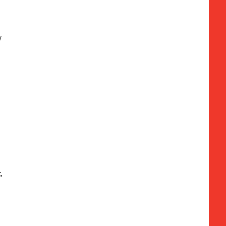
/
/
.