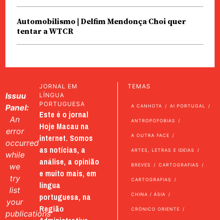
Automobilismo | Delfim Mendonça Choi quer
tentar a WTCR
JORNAL EM
TEMAS
Issuu
LÍNGUA
PORTUGUESA
Panel:
A CANHOTA
AI PORTUGAL
Este é o jornal
An
ANTROPOFOBIAS
Hoje Macau na
error
internet. Somos
A OUTRA FACE
occurred
as notícias, a
ARTES, LETRAS E IDEIAS
while
análise, a opinião
we
BREVES
CARTOGRAFIAS
e muito mais, em
try
CARTOGRAFIAS
língua
list
portuguesa, na
CHINA / ÁSIA
your
Região
CRÓNICO ORIENTE
publications