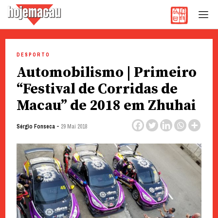
Hoje Macau
Jornal em Língua Portuguesa
Skip
to
DESPORTO
content
Automobilismo | Primeiro
“Festival de Corridas de
Macau” de 2018 em Zhuhai
-
Sérgio Fonseca
29 Mai 2018