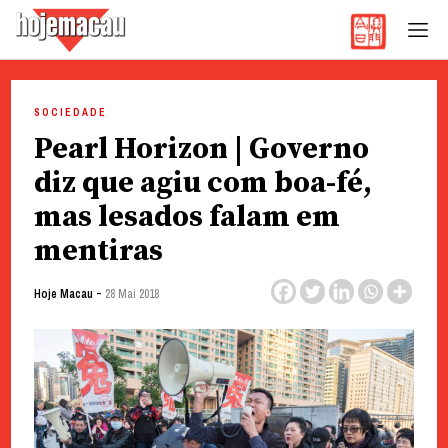
Hoje Macau
Jornal em Língua Portuguesa
Skip
to
SOCIEDADE
content
Pearl Horizon | Governo
diz que agiu com boa-fé,
mas lesados falam em
mentiras
-
Hoje Macau
28 Mai 2018