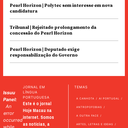
Pearl Horizon | Polytec sem interesse em nova
candidatura
Tribunal | Rejeitado prolongamento da
concessão do Pearl Horizon
Pearl Horizon | Deputado exige
responsabilização do Governo
JORNAL EM
TEMAS
Issuu
LÍNGUA
PORTUGUESA
Panel:
A CANHOTA
AI PORTUGAL
Este é o jornal
An
ANTROPOFOBIAS
Hoje Macau na
error
internet. Somos
A OUTRA FACE
occurred
as notícias, a
ARTES, LETRAS E IDEIAS
while