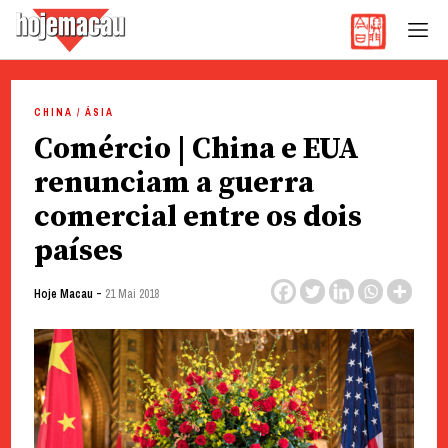
Hoje Macau
Jornal em Língua Portuguesa
Skip
to
CHINA / ÁSIA
content
Comércio | China e EUA
renunciam a guerra
comercial entre os dois
países
-
Hoje Macau
21 Mai 2018