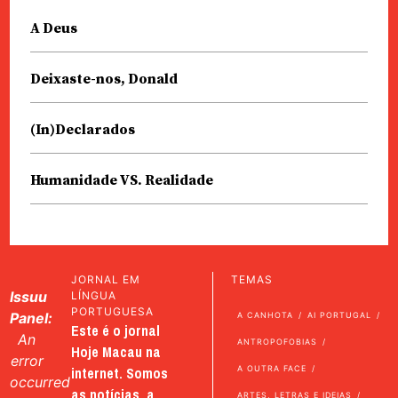
A Deus
Deixaste-nos, Donald
(In)Declarados
Humanidade VS. Realidade
JORNAL EM
TEMAS
Issuu
LÍNGUA
PORTUGUESA
Panel:
A CANHOTA
AI PORTUGAL
Este é o jornal
An
ANTROPOFOBIAS
Hoje Macau na
error
internet. Somos
A OUTRA FACE
occurred
as notícias, a
ARTES, LETRAS E IDEIAS