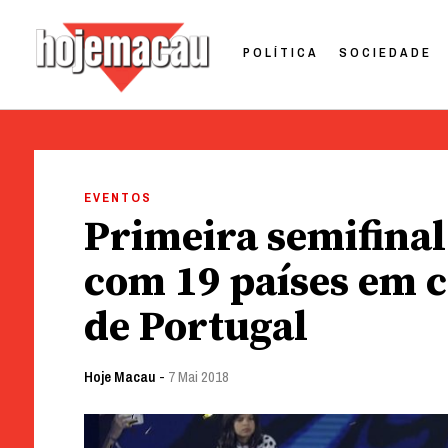
POLÍTICA
SOCIEDADE
Hoje Macau
Jornal em Língua Portuguesa
Skip
to
EVENTOS
content
Primeira semifina
com 19 países em 
de Portugal
Hoje Macau
-
7 Mai 2018