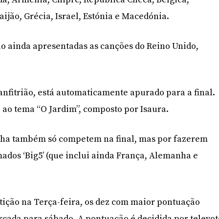
aijão, Grécia, Israel, Estónia e Macedónia.
ão ainda apresentadas as canções do Reino Unido,
 anfitrião, está automaticamente apurado para a final.
z ao tema “O Jardim”, composto por Isaura.
nha também só competem na final, mas por fazerem
ados ‘Big5’ (que inclui ainda França, Alemanha e
tição na Terça-feira, os dez com maior pontuação
rcada para sábado. A pontuação é decidida por televot