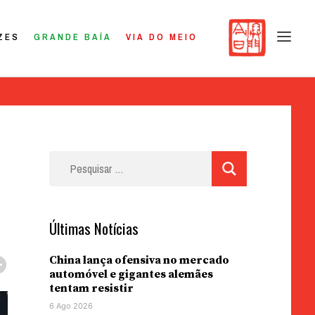
ZES
GRANDE BAÍA
VIA DO MEIO
Pesquisar
por:
Últimas Notícias
China lança ofensiva no mercado
automóvel e gigantes alemães
tentam resistir
6 Ago 2026