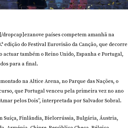
’]D[/dropcap]ezanove países competem amanhã na
.ª edição do Festival Eurovisão da Canção, que decorre
ão actuar também o Reino Unido, Espanha e Portugal,
os para a final.
i montado na Altice Arena, no Parque das Nações, o
ncurso, que Portugal venceu pela primeira vez no ano
Amar pelos Dois”, interpretada por Salvador Sobral.
Suíça, Finlândia, Bielorrússia, Bulgária, Áustria,
nda, Arménia, Chipre, República Checa, Bélgica,