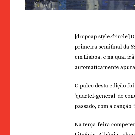
[dropcap style≠’circle
primeira semifinal da 63
em Lisboa, e na qual ir
automaticamente apurad
O palco desta edição fo
‘quartel-general’ do co
passado, com a canção “
Na terça-feira competem 
Lituânia, Albânia, Irla