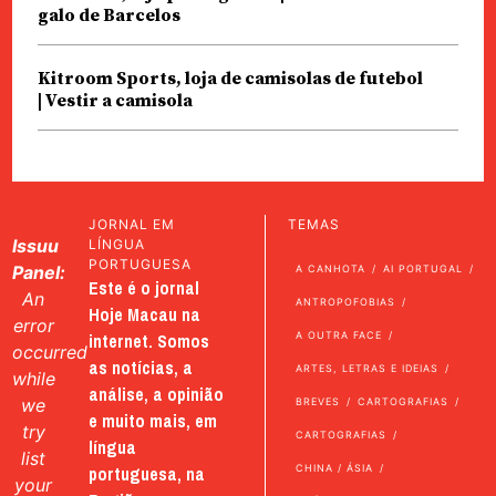
galo de Barcelos
Kitroom Sports, loja de camisolas de futebol
| Vestir a camisola
JORNAL EM
TEMAS
Issuu
LÍNGUA
PORTUGUESA
Panel:
A CANHOTA
AI PORTUGAL
Este é o jornal
An
ANTROPOFOBIAS
Hoje Macau na
error
internet. Somos
A OUTRA FACE
occurred
as notícias, a
ARTES, LETRAS E IDEIAS
while
análise, a opinião
we
BREVES
CARTOGRAFIAS
e muito mais, em
try
CARTOGRAFIAS
língua
list
portuguesa, na
CHINA / ÁSIA
your