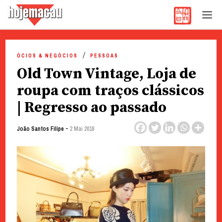
Hoje Macau
Jornal em Língua Portuguesa
Skip
to
ÓCIOS & NEGÓCIOS
PESSOAS
content
Old Town Vintage, Loja de
roupa com traços clássicos
| Regresso ao passado
-
João Santos Filipe
2 Mai 2018