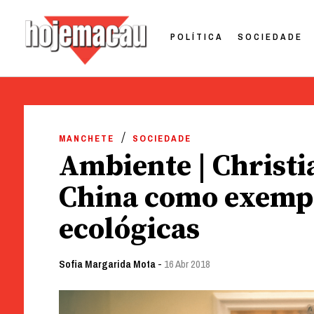
POLÍTICA
SOCIEDADE
Hoje Macau
Jornal em Língua Portuguesa
Skip
to
MANCHETE
SOCIEDADE
content
Ambiente | Christi
China como exemp
ecológicas
Sofia Margarida Mota
-
16 Abr 2018