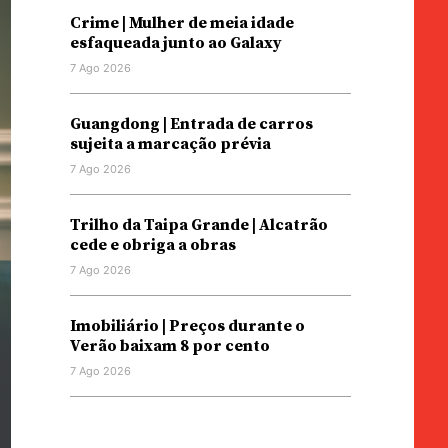
Crime | Mulher de meia idade
esfaqueada junto ao Galaxy
7 Ago 2026
Guangdong | Entrada de carros
sujeita a marcação prévia
7 Ago 2026
Trilho da Taipa Grande | Alcatrão
cede e obriga a obras
7 Ago 2026
Imobiliário | Preços durante o
Verão baixam 8 por cento
7 Ago 2026