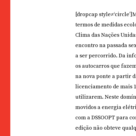
[dropcap style≠‘circle’
termos de medidas ecoló
Clima das Nações Unidas
encontro na passada sex
a ser percorrido. Da inf
os autocarros que fazem
na nova ponte a partir da
licenciamento de mais 1
utilizarem. Neste domín
movidos a energia elétr
com a DSSOOPT para con
edição não obteve qualq