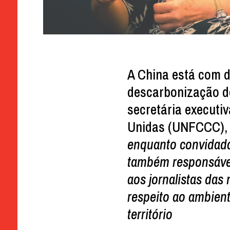
A China está com d
descarbonização do
secretária execut
Unidas (UNFCCC)
enquanto convidada
também responsável
aos jornalistas das
respeito ao ambien
território