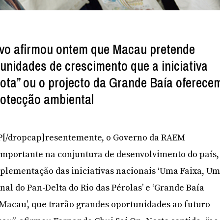
ivo afirmou ontem que Macau pretende
tunidades de crescimento que a iniciativa
ta” ou o projecto da Grande Baía oferece
rotecção ambiental
]”P[/dropcap]resentemente, o Governo da RAEM
portante na conjuntura de desenvolvimento do país,
plementação das iniciativas nacionais ‘Uma Faixa, U
nal do Pan-Delta do Rio das Pérolas’ e ‘Grande Baía
cau’, que trarão grandes oportunidades ao futuro