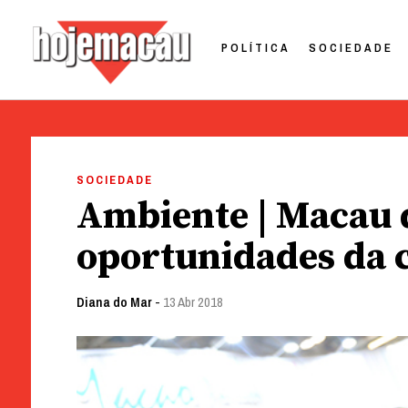
POLÍTICA
SOCIEDADE
Hoje Macau
Jornal em Língua Portuguesa
Skip
to
SOCIEDADE
content
Ambiente | Macau 
oportunidades da 
Diana do Mar
-
13 Abr 2018