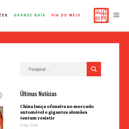
ZES
GRANDE BAÍA
VIA DO MEIO
Pesquisar
por:
Últimas Notícias
China lança ofensiva no mercado
automóvel e gigantes alemães
tentam resistir
6 Ago 2026