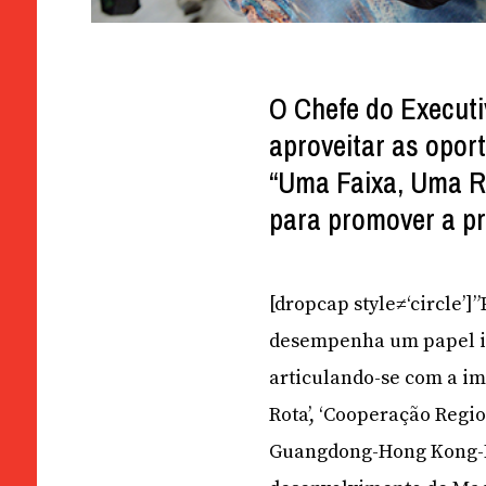
O Chefe do Execut
aproveitar as opor
“Uma Faixa, Uma Ro
para promover a p
[dropcap style≠‘circle’
desempenha um papel im
articulando-se com a im
Rota’, ‘Cooperação Regio
Guangdong-Hong Kong-Ma