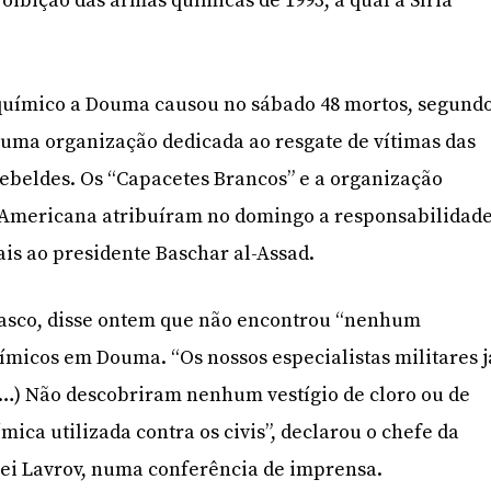
oibição das armas químicas de 1993, à qual a Síria
uímico a Douma causou no sábado 48 mortos, segund
 uma organização dedicada ao resgate de vítimas das
rebeldes. Os “Capacetes Brancos” e a organização
-Americana atribuíram no domingo a responsabilidad
ais ao presidente Baschar al-Assad.
masco, disse ontem que não encontrou “nenhum
uímicos em Douma. “Os nossos especialistas militares j
(…) Não descobriram nenhum vestígio de cloro ou de
ica utilizada contra os civis”, declarou o chefe da
uei Lavrov, numa conferência de imprensa.