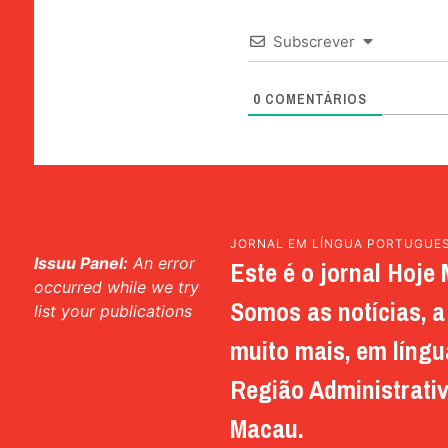
Subscrever
0
COMENTÁRIOS
JORNAL EM LÍNGUA PORTUGUE
Issuu Panel:
An error
Este é o jornal Hoje 
occurred while we try
Somos as notícias, a 
list your publications
muito mais, em língu
Região Administrativ
Macau.