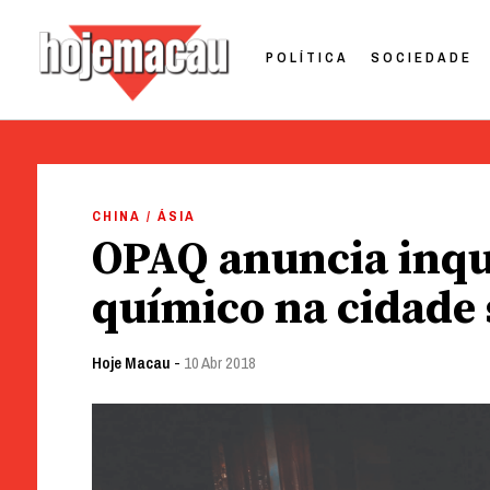
POLÍTICA
SOCIEDADE
Hoje Macau
Jornal em Língua Portuguesa
Skip
to
CHINA / ÁSIA
content
OPAQ anuncia inqu
químico na cidade
Hoje Macau
-
10 Abr 2018