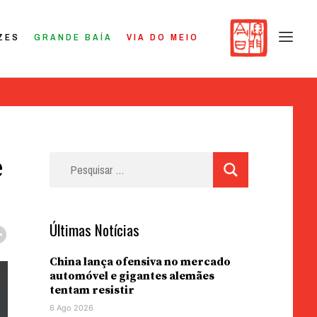
ZES
GRANDE BAÍA
VIA DO MEIO
e
Pesquisar
por:
Últimas Notícias
China lança ofensiva no mercado
automóvel e gigantes alemães
tentam resistir
6 Ago 2026