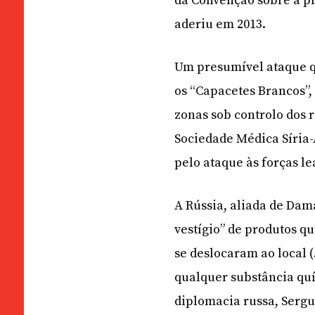
da Convenção sobre a pr
aderiu em 2013.
Um presumível ataque q
os “Capacetes Brancos”,
zonas sob controlo dos 
Sociedade Médica Síria
pelo ataque às forças le
A Rússia, aliada de Da
vestígio” de produtos q
se deslocaram ao local 
qualquer substância quím
diplomacia russa, Serg