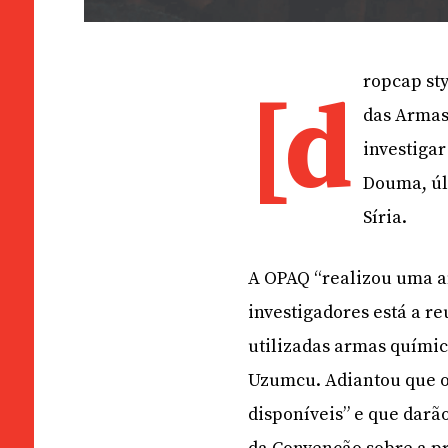
ropcap sty
[d
das Armas
investiga
Douma, úl
Síria.
A OPAQ “realizou uma a
investigadores está a r
utilizadas armas químic
Uzumcu. Adiantou que os
disponíveis” e que darão