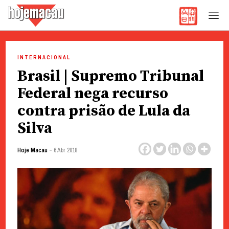
Hoje Macau
Jornal em Língua Portuguesa
Skip
to
INTERNACIONAL
content
Brasil | Supremo Tribunal
Federal nega recurso
contra prisão de Lula da
Silva
-
Hoje Macau
6 Abr 2018