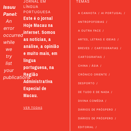
JORNAL EM
TEMAS
Issuu
LÍNGUA
PORTUGUESA
Panel:
A CANHOTA
AI PORTUGAL
Este é o jornal
An
ANTROPOFOBIAS
Hoje Macau na
error
internet. Somos
A OUTRA FACE
occurred
as notícias, a
ARTES, LETRAS E IDEIAS
while
análise, a opinião
we
BREVES
CARTOGRAFIAS
e muito mais, em
try
CARTOGRAFIAS
língua
list
portuguesa, na
CHINA / ÁSIA
your
Região
CRÓNICO ORIENTE
publications
Administrativa
DESPORTO
Especial de
DE TUDO E DE NADA
Macau.
DIVINA COMÉDIA
VER TODAS
DIÁRIOS DE PRÓSPERO
DIÁRIOS DE PRÓSPERO
EDITORIAL