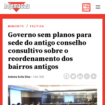
Hoje Macau
Jornal em Língua Portuguesa
Skip
to
MANCHETE
POLÍTICA
content
Governo sem planos para
sede do antigo conselho
consultivo sobre o
reordenamento dos
bairros antigos
-
Andreia Sofia Silva
3 Abr 2018