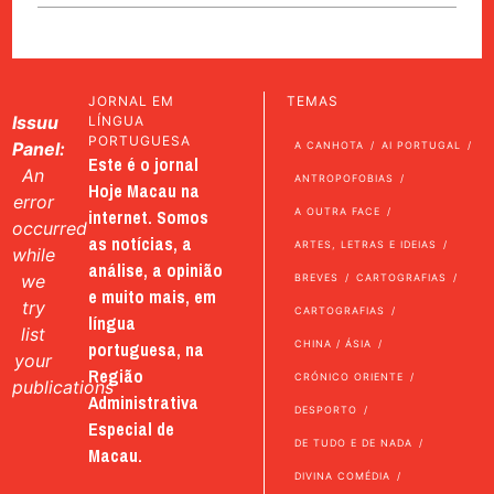
JORNAL EM
TEMAS
Issuu
LÍNGUA
PORTUGUESA
Panel:
A CANHOTA
AI PORTUGAL
Este é o jornal
An
ANTROPOFOBIAS
Hoje Macau na
error
internet. Somos
A OUTRA FACE
occurred
as notícias, a
ARTES, LETRAS E IDEIAS
while
análise, a opinião
we
BREVES
CARTOGRAFIAS
e muito mais, em
try
CARTOGRAFIAS
língua
list
portuguesa, na
CHINA / ÁSIA
your
Região
CRÓNICO ORIENTE
publications
Administrativa
DESPORTO
Especial de
DE TUDO E DE NADA
Macau.
DIVINA COMÉDIA