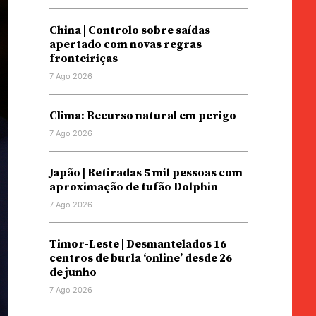
China | Controlo sobre saídas
apertado com novas regras
fronteiriças
7 Ago 2026
Clima: Recurso natural em perigo
7 Ago 2026
Japão | Retiradas 5 mil pessoas com
aproximação de tufão Dolphin
7 Ago 2026
Timor-Leste | Desmantelados 16
centros de burla ‘online’ desde 26
de junho
7 Ago 2026