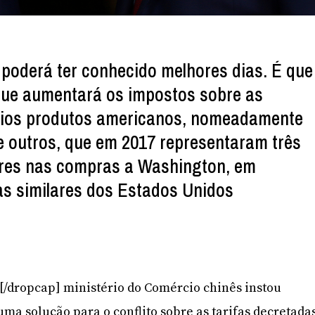
poderá ter conhecido melhores dias. É que
que aumentará os impostos sobre as
rios produtos americanos, nomeadamente
re outros, que em 2017 representaram três
ares nas compras a Washington, em
as similares dos Estados Unidos
]O[/dropcap] ministério do Comércio chinês instou
ma solução para o conflito sobre as tarifas decretada