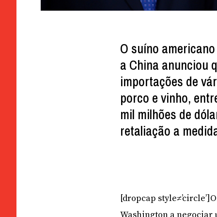
O suíno americano 
a China anunciou 
importações de vá
porco e vinho, ent
mil milhões de dól
retaliação a medid
[dropcap style≠’circle’
Washington a negociar u