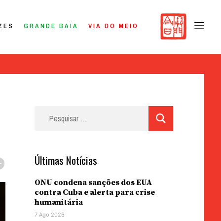
ZES
GRANDE BAÍA
VIA DO MEIO
Pesquisar
por:
Últimas Notícias
ONU condena sanções dos EUA
contra Cuba e alerta para crise
humanitária
7 Ago 2026