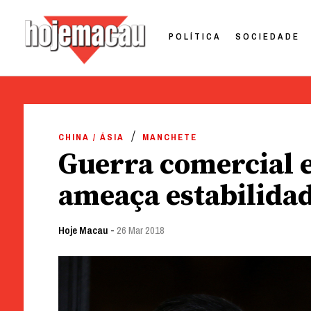
POLÍTICA
SOCIEDADE
Hoje Macau
Jornal em Língua Portuguesa
Skip
to
CHINA / ÁSIA
MANCHETE
content
Guerra comercial 
ameaça estabilida
Hoje Macau
-
26 Mar 2018