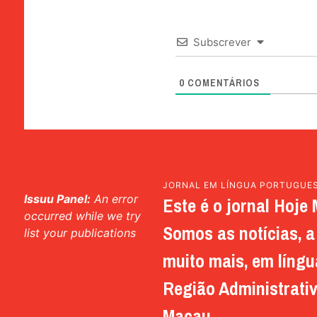
Subscrever
0
COMENTÁRIOS
JORNAL EM LÍNGUA PORTUGUE
Issuu Panel:
An error
Este é o jornal Hoje 
occurred while we try
Somos as notícias, a 
list your publications
muito mais, em língu
Região Administrativ
Macau.