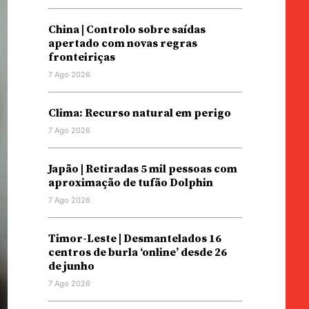
China | Controlo sobre saídas
apertado com novas regras
fronteiriças
7 Ago 2026
Clima: Recurso natural em perigo
7 Ago 2026
Japão | Retiradas 5 mil pessoas com
aproximação de tufão Dolphin
7 Ago 2026
Timor-Leste | Desmantelados 16
centros de burla ‘online’ desde 26
de junho
7 Ago 2026