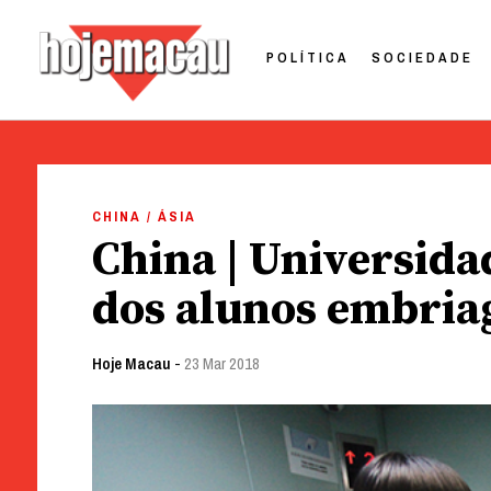
POLÍTICA
SOCIEDADE
Hoje Macau
Jornal em Língua Portuguesa
Skip
to
CHINA / ÁSIA
content
China | Universidad
dos alunos embriag
Hoje Macau
-
23 Mar 2018