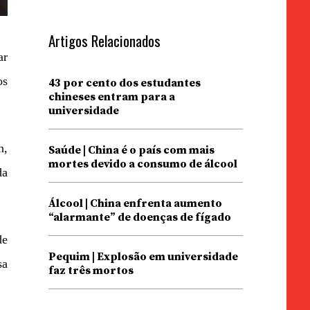
Artigos Relacionados
ar
os
43 por cento dos estudantes
chineses entram para a
universidade
n,
Saúde | China é o país com mais
mortes devido a consumo de álcool
da
Álcool | China enfrenta aumento
“alarmante” de doenças de fígado
de
Pequim | Explosão em universidade
sa
faz três mortos