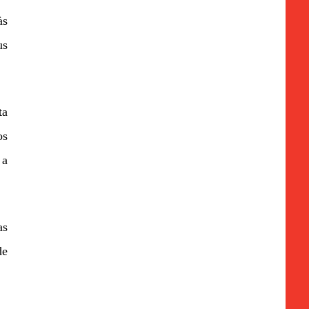
às
us
ta
os
 a
as
de