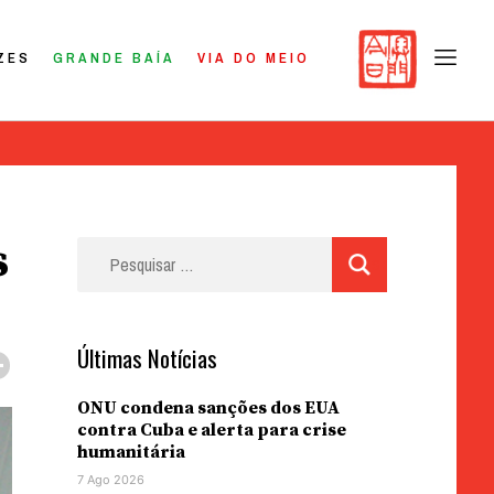
ZES
GRANDE BAÍA
VIA DO MEIO
s
Pesquisar
por:
Últimas Notícias
ONU condena sanções dos EUA
contra Cuba e alerta para crise
humanitária
7 Ago 2026