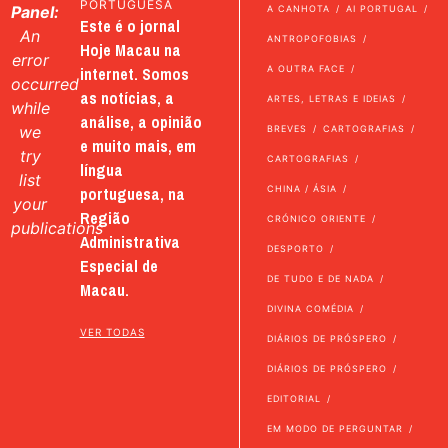
PORTUGUESA
Panel:
A CANHOTA
AI PORTUGAL
Este é o jornal
An
ANTROPOFOBIAS
Hoje Macau na
error
internet. Somos
A OUTRA FACE
occurred
as notícias, a
ARTES, LETRAS E IDEIAS
while
análise, a opinião
we
BREVES
CARTOGRAFIAS
e muito mais, em
try
CARTOGRAFIAS
língua
list
portuguesa, na
CHINA / ÁSIA
your
Região
CRÓNICO ORIENTE
publications
Administrativa
DESPORTO
Especial de
DE TUDO E DE NADA
Macau.
DIVINA COMÉDIA
VER TODAS
DIÁRIOS DE PRÓSPERO
DIÁRIOS DE PRÓSPERO
EDITORIAL
EM MODO DE PERGUNTAR