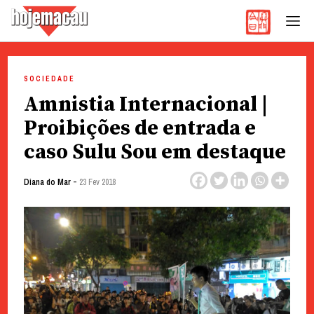
Hoje Macau
Jornal em Língua Portuguesa
Skip
to
SOCIEDADE
content
Amnistia Internacional |
Proibições de entrada e
caso Sulu Sou em destaque
-
Diana do Mar
23 Fev 2018