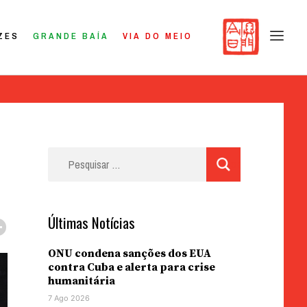
ZES
GRANDE BAÍA
VIA DO MEIO
Pesquisar
por:
Últimas Notícias
ONU condena sanções dos EUA
contra Cuba e alerta para crise
humanitária
7 Ago 2026