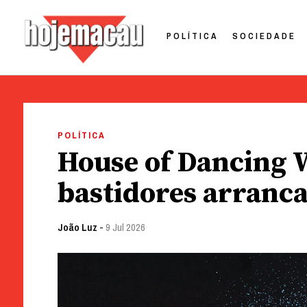
POLÍTICA
SOCIEDADE
Hoje Macau
Jornal em Língua Portuguesa
Skip
to
POLÍTICA
content
House of Dancing Wa
bastidores arranc
João Luz
-
9 Jul 2026