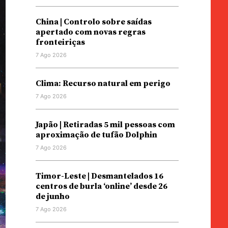
China | Controlo sobre saídas
apertado com novas regras
fronteiriças
7 Ago 2026
Clima: Recurso natural em perigo
7 Ago 2026
Japão | Retiradas 5 mil pessoas com
aproximação de tufão Dolphin
7 Ago 2026
Timor-Leste | Desmantelados 16
centros de burla ‘online’ desde 26
de junho
7 Ago 2026