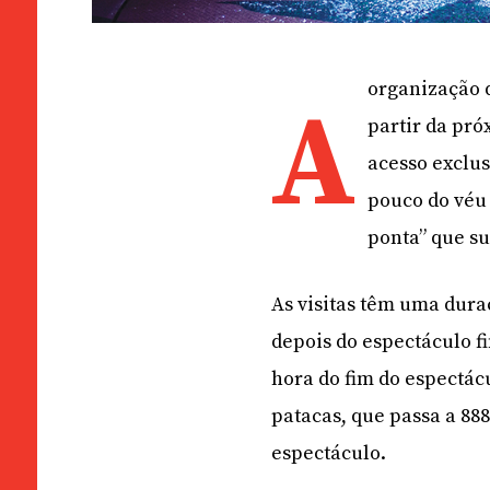
organização d
A
partir da pró
acesso exclus
pouco do véu 
ponta” que su
As visitas têm uma dura
depois do espectáculo f
hora do fim do espectácu
patacas, que passa a 88
espectáculo.