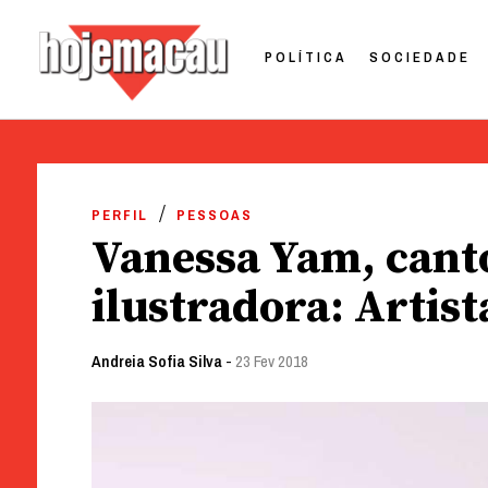
POLÍTICA
SOCIEDADE
Hoje Macau
Jornal em Língua Portuguesa
Skip
to
PERFIL
PESSOAS
content
Vanessa Yam, canto
ilustradora: Artis
Andreia Sofia Silva
-
23 Fev 2018