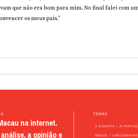
avam que não era bom para mim. No final falei com u
onvencer os meus pais.”
SA
TEMAS
Macau na internet.
A CANHOTA
AI PORTUG
análise, a opinião e
BREVES
CARTOGRAFIAS