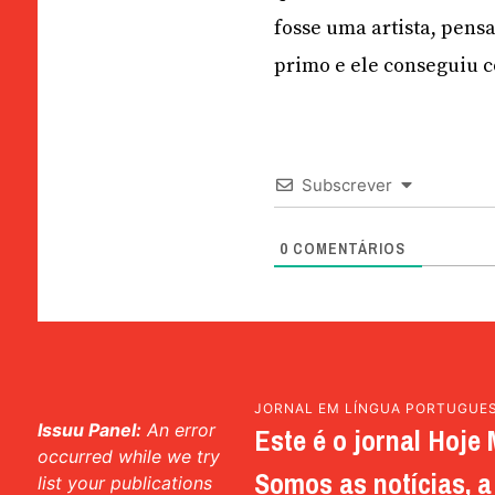
fosse uma artista, pens
primo e ele conseguiu c
Subscrever
0
COMENTÁRIOS
JORNAL EM LÍNGUA PORTUGUE
Issuu Panel:
An error
Este é o jornal Hoje 
occurred while we try
Somos as notícias, a 
list your publications