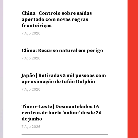
China | Controlo sobre saídas
apertado com novas regras
fronteiriças
7 Ago 2026
Clima: Recurso natural em perigo
7 Ago 2026
Japão | Retiradas 5 mil pessoas com
aproximação de tufão Dolphin
7 Ago 2026
Timor-Leste | Desmantelados 16
centros de burla ‘online’ desde 26
de junho
7 Ago 2026