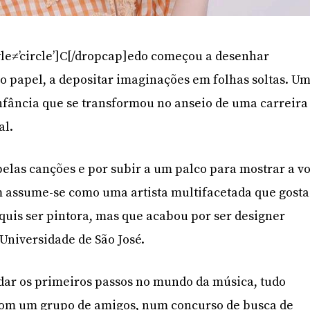
yle≠’circle’]C[/dropcap]edo começou a desenhar
no papel, a depositar imaginações em folhas soltas. U
infância que se transformou no anseio de uma carreira
al.
 pelas canções e por subir a um palco para mostrar a v
m assume-se como uma artista multifacetada que gosta
quis ser pintora, mas que acabou por ser designer
 Universidade de São José.
dar os primeiros passos no mundo da música, tudo
 com um grupo de amigos, num concurso de busca de