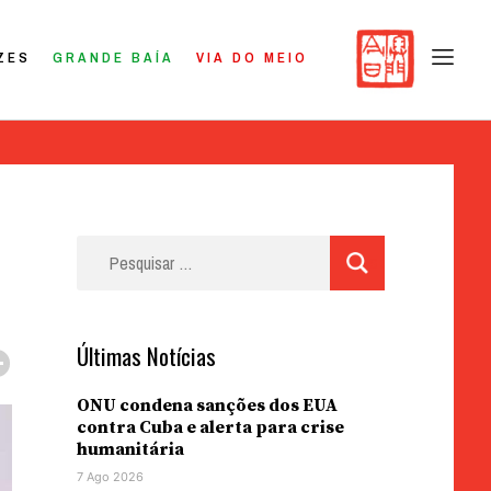
ZES
GRANDE BAÍA
VIA DO MEIO
Pesquisar
por:
Últimas Notícias
ONU condena sanções dos EUA
contra Cuba e alerta para crise
humanitária
7 Ago 2026