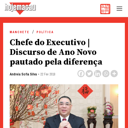
Hoje Macau
Jornal em Língua Portuguesa
Skip
to
MANCHETE
POLÍTICA
content
Chefe do Executivo |
Discurso de Ano Novo
pautado pela diferença
-
Andreia Sofia Silva
22 Fev 2018