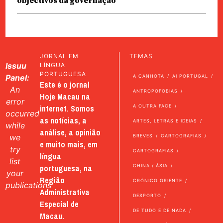
objectivos da governação
JORNAL EM
TEMAS
Issuu
LÍNGUA
PORTUGUESA
Panel:
A CANHOTA
AI PORTUGAL
Este é o jornal
An
ANTROPOFOBIAS
Hoje Macau na
error
internet. Somos
A OUTRA FACE
occurred
as notícias, a
ARTES, LETRAS E IDEIAS
while
análise, a opinião
we
BREVES
CARTOGRAFIAS
e muito mais, em
try
CARTOGRAFIAS
língua
list
portuguesa, na
CHINA / ÁSIA
your
Região
CRÓNICO ORIENTE
publications
Administrativa
DESPORTO
Especial de
DE TUDO E DE NADA
Macau.