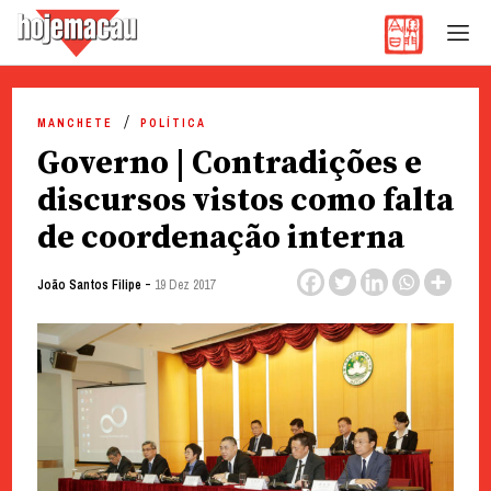
Hoje Macau
Jornal em Língua Portuguesa
Skip
to
MANCHETE
POLÍTICA
content
Governo | Contradições e
discursos vistos como falta
de coordenação interna
-
João Santos Filipe
19 Dez 2017