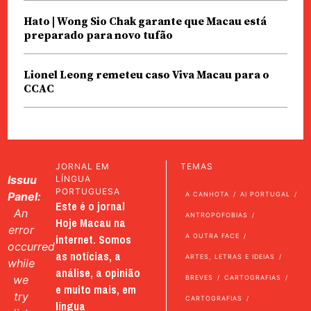
Hato | Wong Sio Chak garante que Macau está
preparado para novo tufão
Lionel Leong remeteu caso Viva Macau para o
CCAC
JORNAL EM
TEMAS
Issuu
LÍNGUA
PORTUGUESA
Panel:
A CANHOTA
AI PORTUGAL
Este é o jornal
An
ANTROPOFOBIAS
Hoje Macau na
error
internet. Somos
A OUTRA FACE
occurred
as notícias, a
ARTES, LETRAS E IDEIAS
while
análise, a opinião
we
BREVES
CARTOGRAFIAS
e muito mais, em
try
CARTOGRAFIAS
língua