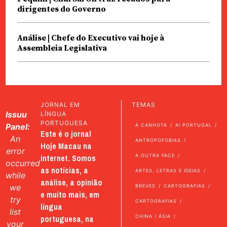
dirigentes do Governo
Análise | Chefe do Executivo vai hoje à
Assembleia Legislativa
JORNAL EM
TEMAS
Issuu
LÍNGUA
PORTUGUESA
Panel:
A CANHOTA
AI PORTUGAL
Este é o jornal
An
ANTROPOFOBIAS
Hoje Macau na
error
internet. Somos
A OUTRA FACE
occurred
as notícias, a
ARTES, LETRAS E IDEIAS
while
análise, a opinião
we
BREVES
CARTOGRAFIAS
e muito mais, em
try
CARTOGRAFIAS
língua
list
portuguesa, na
CHINA / ÁSIA
your