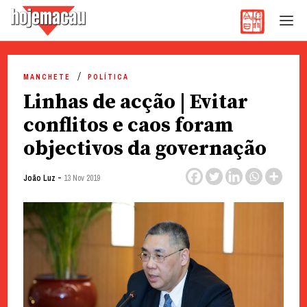
Hoje Macau
Jornal em Língua Portuguesa
Skip
to
MANCHETE
POLÍTICA
content
Linhas de acção | Evitar
conflitos e caos foram
objectivos da governação
-
João Luz
13 Nov 2019